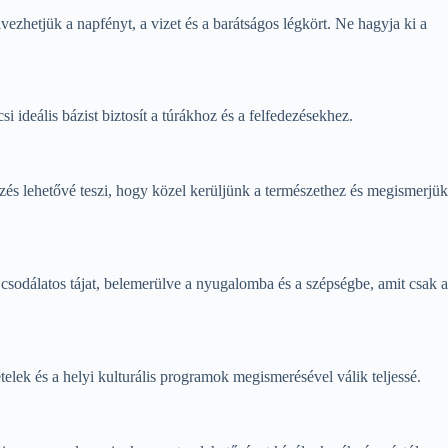
ezhetjük a napfényt, a vizet és a barátságos légkört. Ne hagyja ki a
 ideális bázist biztosít a túrákhoz és a felfedezésekhez.
zés lehetővé teszi, hogy közel kerüljünk a természethez és megismerjük
csodálatos tájat, belemerülve a nyugalomba és a szépségbe, amit csak a
telek és a helyi kulturális programok megismerésével válik teljessé.