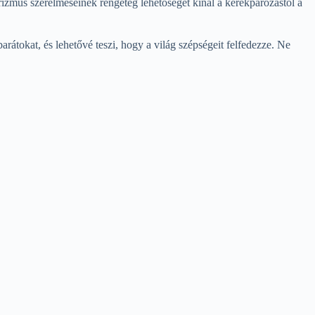
urizmus szerelmeseinek rengeteg lehetőséget kínál a kerékpározástól a
rátokat, és lehetővé teszi, hogy a világ szépségeit felfedezze. Ne