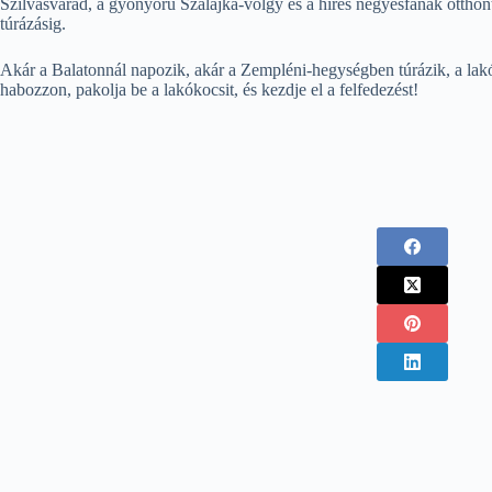
Szilvásvárad, a gyönyörű Szalajka-völgy és a híres négyesfának otthont
túrázásig.
Akár a Balatonnál napozik, akár a Zempléni-hegységben túrázik, a lakók
habozzon, pakolja be a lakókocsit, és kezdje el a felfedezést!