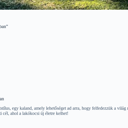
gban”
ban
ílus, egy kaland, amely lehetőséget ad arra, hogy felfedezzük a világ 
cél, ahol a lakókocsi új életre kelhet!