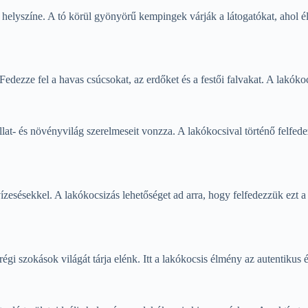
helyszíne. A tó körül gyönyörű kempingek várják a látogatókat, ahol élv
ezze fel a havas csúcsokat, az erdőket és a festői falvakat. A lakókocsi
at- és növényvilág szerelmeseit vonzza. A lakókocsival történő felfede
esésekkel. A lakókocsizás lehetőséget ad arra, hogy felfedezzük ezt a 
gi szokások világát tárja elénk. Itt a lakókocsis élmény az autentikus é