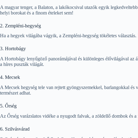
A magyar tenger, a Balaton, a lakókocsival utazók egyik legkedveltebb 
helyi borokat és a finom ételeket sem!
2. Zempléni-hegység
Ha a hegyek világába vágyik, a Zempléni-hegység tökéletes választás. Fed
3. Hortobágy
A Hortobágy lenyűgöző panorámájával és különleges élővilágával az áll
a híres puszták világát.
4. Mecsek
A Mecsek hegység tele van rejtett gyöngyszemekkel, barlangokkal és víz
természet adhat.
5. Őrség
Az Őrség varázslatos vidéke a nyugodt falvak, a zöldellő dombok és a ré
6. Szilvásvárad