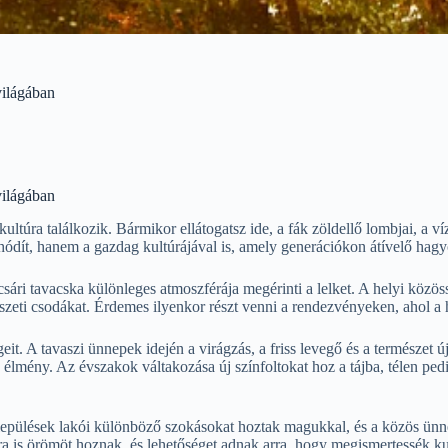
világában
világában
ultúra találkozik. Bármikor ellátogatsz ide, a fák zöldellő lombjai, a v
hódít, hanem a gazdag kultúrájával is, amely generációkon átívelő hag
csári tavacska különleges atmoszférája megérinti a lelket. A helyi közö
ti csodákat. Érdemes ilyenkor részt venni a rendezvényeken, ahol a hel
égeit. A tavaszi ünnepek idején a virágzás, a friss levegő és a természe
s élmény. Az évszakok váltakozása új színfoltokat hoz a tájba, télen pe
települések lakói különböző szokásokat hoztak magukkal, és a közös ünn
 is örömöt hoznak, és lehetőséget adnak arra, hogy megismertessék ku