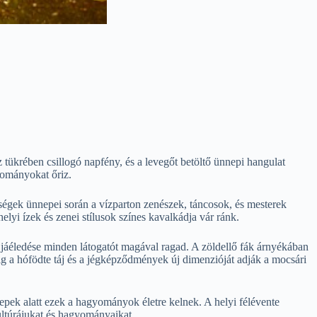
íz tükrében csillogó napfény, és a levegőt betöltő ünnepi hangulat
yományokat őriz.
sségek ünnepei során a vízparton zenészek, táncosok, és mesterek
yi ízek és zenei stílusok színes kavalkádja vár ránk.
t újjáéledése minden látogatót magával ragad. A zöldellő fák árnyékában
dig a hófödte táj és a jégképződmények új dimenzióját adják a mocsári
epek alatt ezek a hagyományok életre kelnek. A helyi félévente
ltúrájukat és hagyományaikat.