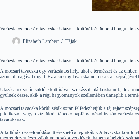
Varázslatos mocsári tavacska: Utazás a kultúrák és ünnepi hangulatok 
Elizabeth Lambert
Tájak
Varázslatos mocsári tavacska: Utazás a kultúrák és ünnepi hangulatok 
A mocsári tavacska egy varázslatos hely, ahol a természet és az emberi k
azonnal magával ragad. Ez a kicsiny tavacska nem csak a szépségével 
Utazásaink során sokféle kultúrával, szokással találkozhatunk, de a mo
gyűlnek össze, akik a régi hagyományok szellemében ünneplik a természe
A mocsári tavacska körüli séták során felfedezhetjük a táj rejtett széps
piknikezni, vagy a víz tükrén táncoló napfényt nézni igazán varázslato
tavacskának.
A kultúrák összefonódása itt érezhető a leginkább. A tavacska körüli 
megrendezett fesztiválok nemcsak a vendégek, hanem a helyiek számára