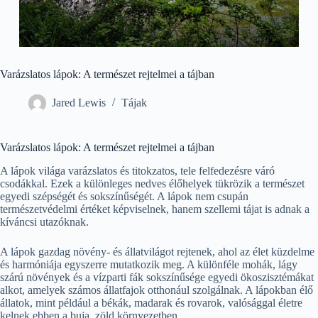
Varázslatos lápok: A természet rejtelmei a tájban
Jared Lewis
Tájak
Varázslatos lápok: A természet rejtelmei a tájban
A lápok világa varázslatos és titokzatos, tele felfedezésre váró
csodákkal. Ezek a különleges nedves élőhelyek tükrözik a természet
egyedi szépségét és sokszínűségét. A lápok nem csupán
természetvédelmi értéket képviselnek, hanem szellemi tájat is adnak a
kíváncsi utazóknak.
A lápok gazdag növény- és állatvilágot rejtenek, ahol az élet küzdelme
és harmóniája egyszerre mutatkozik meg. A különféle mohák, lágy
szárú növények és a vízparti fák sokszínűsége egyedi ökoszisztémákat
alkot, amelyek számos állatfajok otthonául szolgálnak. A lápokban élő
állatok, mint például a békák, madarak és rovarok, valósággal életre
kelnek ebben a buja, zöld környezetben.