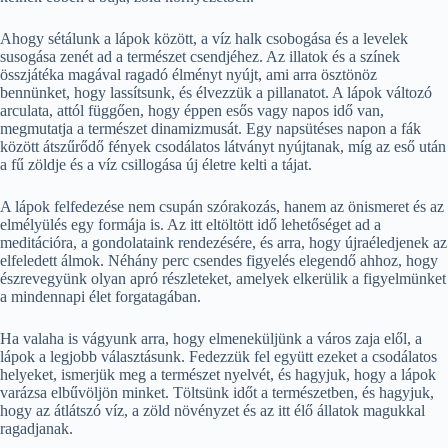
Ahogy sétálunk a lápok között, a víz halk csobogása és a levelek
susogása zenét ad a természet csendjéhez. Az illatok és a színek
összjátéka magával ragadó élményt nyújt, ami arra ösztönöz
bennünket, hogy lassítsunk, és élvezzük a pillanatot. A lápok változó
arculata, attól függően, hogy éppen esős vagy napos idő van,
megmutatja a természet dinamizmusát. Egy napsütéses napon a fák
között átszűrődő fények csodálatos látványt nyújtanak, míg az eső után
a fű zöldje és a víz csillogása új életre kelti a tájat.
A lápok felfedezése nem csupán szórakozás, hanem az önismeret és az
elmélyülés egy formája is. Az itt eltöltött idő lehetőséget ad a
meditációra, a gondolataink rendezésére, és arra, hogy újraéledjenek az
elfeledett álmok. Néhány perc csendes figyelés elegendő ahhoz, hogy
észrevegyünk olyan apró részleteket, amelyek elkerülik a figyelmünket
a mindennapi élet forgatagában.
Ha valaha is vágyunk arra, hogy elmeneküljünk a város zaja elől, a
lápok a legjobb választásunk. Fedezzük fel együtt ezeket a csodálatos
helyeket, ismerjük meg a természet nyelvét, és hagyjuk, hogy a lápok
varázsa elbűvöljön minket. Töltsünk időt a természetben, és hagyjuk,
hogy az átlátszó víz, a zöld növényzet és az itt élő állatok magukkal
ragadjanak.