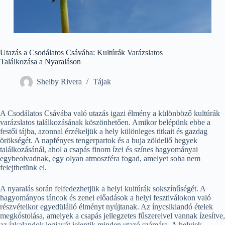
Utazás a Csodálatos Csávába: Kultúrák Varázslatos
Találkozása a Nyaraláson
Shelby Rivera
Tájak
A Csodálatos Csávába való utazás igazi élmény a különböző kultúrák
varázslatos találkozásának köszönhetően. Amikor belépünk ebbe a
festői tájba, azonnal érzékeljük a hely különleges titkait és gazdag
örökségét. A napfényes tengerpartok és a buja zöldellő hegyek
találkozásánál, ahol a csapás finom ízei és színes hagyományai
egybeolvadnak, egy olyan atmoszféra fogad, amelyet soha nem
felejthetünk el.
A nyaralás során felfedezhetjük a helyi kultúrák sokszínűségét. A
hagyományos táncok és zenei előadások a helyi fesztiválokon való
részvételkor egyedülálló élményt nyújtanak. Az ínycsiklandó ételek
megkóstolása, amelyek a csapás jellegzetes fűszereivel vannak ízesítve,
az ízkalandok legjavát jelentik minden utazó számára. A helyiek