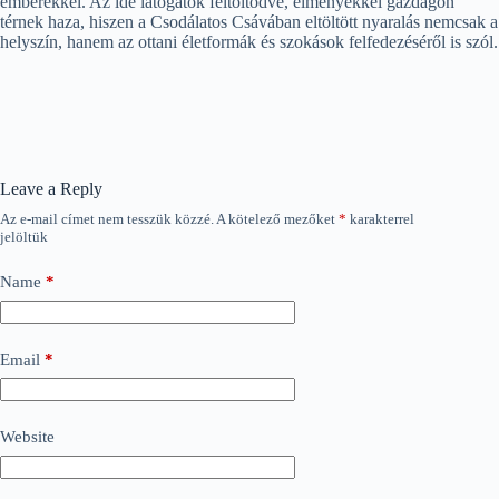
emberekkel. Az ide látogatók feltöltődve, élményekkel gazdagon
térnek haza, hiszen a Csodálatos Csávában eltöltött nyaralás nemcsak a
helyszín, hanem az ottani életformák és szokások felfedezéséről is szól.
Leave a Reply
Az e-mail címet nem tesszük közzé.
A kötelező mezőket
*
karakterrel
jelöltük
Name
*
Email
*
Website