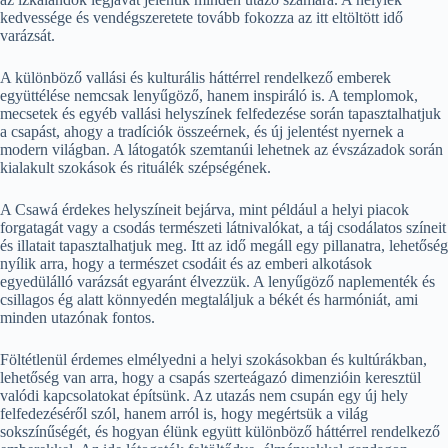
kedvessége és vendégszeretete tovább fokozza az itt eltöltött idő
varázsát.
A különböző vallási és kulturális háttérrel rendelkező emberek
együttélése nemcsak lenyűgöző, hanem inspiráló is. A templomok,
mecsetek és egyéb vallási helyszínek felfedezése során tapasztalhatjuk
a csapást, ahogy a tradíciók összeérnek, és új jelentést nyernek a
modern világban. A látogatók szemtanúi lehetnek az évszázadok során
kialakult szokások és rituálék szépségének.
A Csawá érdekes helyszíneit bejárva, mint például a helyi piacok
forgatagát vagy a csodás természeti látnivalókat, a táj csodálatos színeit
és illatait tapasztalhatjuk meg. Itt az idő megáll egy pillanatra, lehetőség
nyílik arra, hogy a természet csodáit és az emberi alkotások
egyedülálló varázsát egyaránt élvezzük. A lenyűgöző naplementék és
csillagos ég alatt könnyedén megtaláljuk a békét és harmóniát, ami
minden utazónak fontos.
Föltétlenül érdemes elmélyedni a helyi szokásokban és kultúrákban,
lehetőség van arra, hogy a csapás szerteágazó dimenzióin keresztül
valódi kapcsolatokat építsünk. Az utazás nem csupán egy új hely
felfedezéséről szól, hanem arról is, hogy megértsük a világ
sokszínűségét, és hogyan élünk együtt különböző háttérrel rendelkező