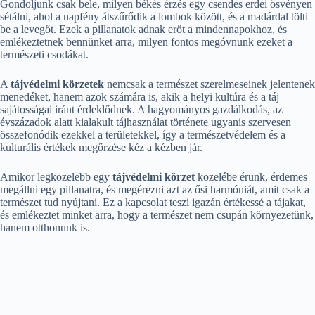
Gondoljunk csak bele, milyen békés érzés egy csendes erdei ösvényen
sétálni, ahol a napfény átszűrődik a lombok között, és a madárdal tölti
be a levegőt. Ezek a pillanatok adnak erőt a mindennapokhoz, és
emlékeztetnek bennünket arra, milyen fontos megóvnunk ezeket a
természeti csodákat.
A
tájvédelmi körzetek
nemcsak a természet szerelmeseinek jelentenek
menedéket, hanem azok számára is, akik a helyi kultúra és a táj
sajátosságai iránt érdeklődnek. A hagyományos gazdálkodás, az
évszázadok alatt kialakult tájhasználat története ugyanis szervesen
összefonódik ezekkel a területekkel, így a természetvédelem és a
kulturális értékek megőrzése kéz a kézben jár.
Amikor legközelebb egy
tájvédelmi körzet
közelébe érünk, érdemes
megállni egy pillanatra, és megérezni azt az ősi harmóniát, amit csak a
természet tud nyújtani. Ez a kapcsolat teszi igazán értékessé a tájakat,
és emlékeztet minket arra, hogy a természet nem csupán környezetünk,
hanem otthonunk is.