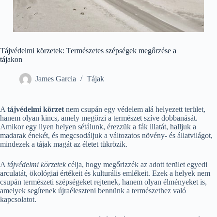
Tájvédelmi körzetek: Természetes szépségek megőrzése a
tájakon
James Garcia
Tájak
A
tájvédelmi körzet
nem csupán egy védelem alá helyezett terület,
hanem olyan kincs, amely megőrzi a természet szíve dobbanását.
Amikor egy ilyen helyen sétálunk, érezzük a fák illatát, halljuk a
madarak énekét, és megcsodáljuk a változatos növény- és állatvilágot,
mindezek a tájak magát az életet tükrözik.
A
tájvédelmi körzetek
célja, hogy megőrizzék az adott terület egyedi
arculatát, ökológiai értékeit és kulturális emlékeit. Ezek a helyek nem
csupán természeti szépségeket rejtenek, hanem olyan élményeket is,
amelyek segítenek újraéleszteni bennünk a természethez való
kapcsolatot.