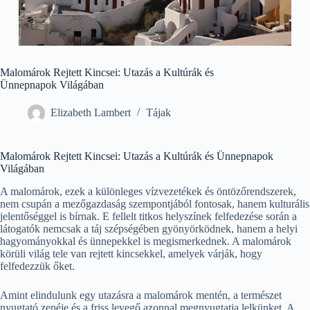
Malomárok Rejtett Kincsei: Utazás a Kultúrák és
Ünnepnapok Világában
Elizabeth Lambert
Tájak
Malomárok Rejtett Kincsei: Utazás a Kultúrák és Ünnepnapok
Világában
A malomárok, ezek a különleges vízvezetékek és öntözőrendszerek,
nem csupán a mezőgazdaság szempontjából fontosak, hanem kulturális
jelentőséggel is bírnak. E fellelt titkos helyszínek felfedezése során a
látogatók nemcsak a táj szépségében gyönyörködnek, hanem a helyi
hagyományokkal és ünnepekkel is megismerkednek. A malomárok
körüli világ tele van rejtett kincsekkel, amelyek várják, hogy
felfedezzük őket.
Amint elindulunk egy utazásra a malomárok mentén, a természet
nyugtató zenéje és a friss levegő azonnal megnyugtatja lelkünket. A