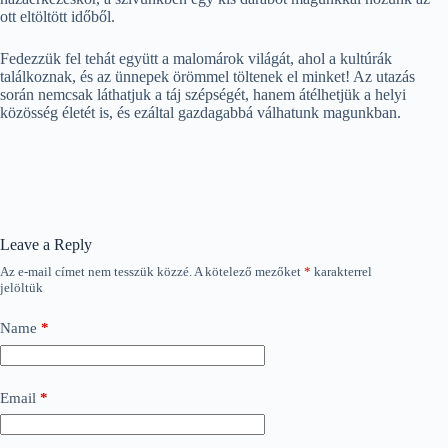
ott eltöltött időből.
Fedezzük fel tehát együtt a malomárok világát, ahol a kultúrák
találkoznak, és az ünnepek örömmel töltenek el minket! Az utazás
során nemcsak láthatjuk a táj szépségét, hanem átélhetjük a helyi
közösség életét is, és ezáltal gazdagabbá válhatunk magunkban.
Leave a Reply
Az e-mail címet nem tesszük közzé.
A kötelező mezőket
*
karakterrel
jelöltük
Name
*
Email
*