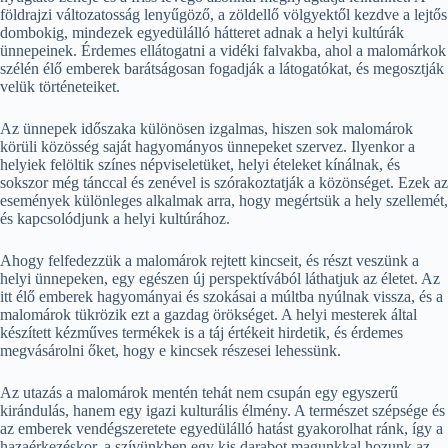
földrajzi változatosság lenyűgöző, a zöldellő völgyektől kezdve a lejtős
dombokig, mindezek egyedülálló hátteret adnak a helyi kultúrák
ünnepeinek. Érdemes ellátogatni a vidéki falvakba, ahol a malomárkok
szélén élő emberek barátságosan fogadják a látogatókat, és megosztják
velük történeteiket.
Az ünnepek időszaka különösen izgalmas, hiszen sok malomárok
körüli közösség saját hagyományos ünnepeket szervez. Ilyenkor a
helyiek felöltik színes népviseletüket, helyi ételeket kínálnak, és
sokszor még tánccal és zenével is szórakoztatják a közönséget. Ezek az
események különleges alkalmak arra, hogy megértsük a hely szellemét,
és kapcsolódjunk a helyi kultúrához.
Ahogy felfedezzük a malomárok rejtett kincseit, és részt veszünk a
helyi ünnepeken, egy egészen új perspektívából láthatjuk az életet. Az
itt élő emberek hagyományai és szokásai a múltba nyúlnak vissza, és a
malomárok tükrözik ezt a gazdag örökséget. A helyi mesterek által
készített kézműves termékek is a táj értékeit hirdetik, és érdemes
megvásárolni őket, hogy e kincsek részesei lehessünk.
Az utazás a malomárok mentén tehát nem csupán egy egyszerű
kirándulás, hanem egy igazi kulturális élmény. A természet szépsége és
az emberek vendégszeretete egyedülálló hatást gyakorolhat ránk, így a
hazaérkezéskor, a szívünkben egy kis darabot magunkkal hozunk az