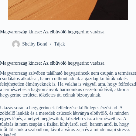
Magyarország kincse: Az elbűvölő hegygerinc varázsa
Shelby Bond
Tájak
Magyarország kincse: Az elbűvölő hegygerinc varázsa
Magyarország szívében található hegygerincek nem csupán a természet
csodálatos alkotásai, hanem otthont adnak a gazdag kultúráknak és
felejthetetlen élményeknek is. Ha valaha is vágytál arra, hogy felfedezd
a természet és a hagyományok harmonikus összefonódását, akkor a
hegygerinc területei tökéletes úti célnak bizonyulnak.
Utazás során a hegygerincek felfedezése különleges érzést ad. A
zöldellő lankák és a meredek csúcsok látványa elbűvölő, és minden
egyes lépés, amelyet megteszünk, közelebb visz a természethez. A
túrázás itt nem csupán a fizikai kihívásról szól, hanem arról is, hogy
időt töltsünk a szabadban, távol a város zaja és a mindennapi stressz
világától.