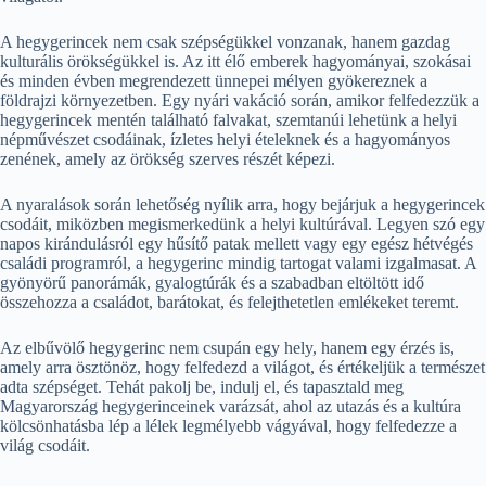
A hegygerincek nem csak szépségükkel vonzanak, hanem gazdag
kulturális örökségükkel is. Az itt élő emberek hagyományai, szokásai
és minden évben megrendezett ünnepei mélyen gyökereznek a
földrajzi környezetben. Egy nyári vakáció során, amikor felfedezzük a
hegygerincek mentén található falvakat, szemtanúi lehetünk a helyi
népművészet csodáinak, ízletes helyi ételeknek és a hagyományos
zenének, amely az örökség szerves részét képezi.
A nyaralások során lehetőség nyílik arra, hogy bejárjuk a hegygerincek
csodáit, miközben megismerkedünk a helyi kultúrával. Legyen szó egy
napos kirándulásról egy hűsítő patak mellett vagy egy egész hétvégés
családi programról, a hegygerinc mindig tartogat valami izgalmasat. A
gyönyörű panorámák, gyalogtúrák és a szabadban eltöltött idő
összehozza a családot, barátokat, és felejthetetlen emlékeket teremt.
Az elbűvölő hegygerinc nem csupán egy hely, hanem egy érzés is,
amely arra ösztönöz, hogy felfedezd a világot, és értékeljük a természet
adta szépséget. Tehát pakolj be, indulj el, és tapasztald meg
Magyarország hegygerinceinek varázsát, ahol az utazás és a kultúra
kölcsönhatásba lép a lélek legmélyebb vágyával, hogy felfedezze a
világ csodáit.