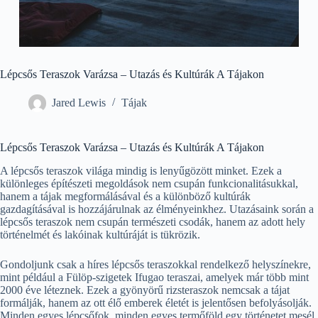
Lépcsős Teraszok Varázsa – Utazás és Kultúrák A Tájakon
Jared Lewis
Tájak
Lépcsős Teraszok Varázsa – Utazás és Kultúrák A Tájakon
A lépcsős teraszok világa mindig is lenyűgözött minket. Ezek a
különleges építészeti megoldások nem csupán funkcionalitásukkal,
hanem a tájak megformálásával és a különböző kultúrák
gazdagításával is hozzájárulnak az élményeinkhez. Utazásaink során a
lépcsős teraszok nem csupán természeti csodák, hanem az adott hely
történelmét és lakóinak kultúráját is tükrözik.
Gondoljunk csak a híres lépcsős teraszokkal rendelkező helyszínekre,
mint például a Fülöp-szigetek Ifugao teraszai, amelyek már több mint
2000 éve léteznek. Ezek a gyönyörű rizsteraszok nemcsak a tájat
formálják, hanem az ott élő emberek életét is jelentősen befolyásolják.
Minden egyes lépcsőfok, minden egyes termőföld egy történetet mesél