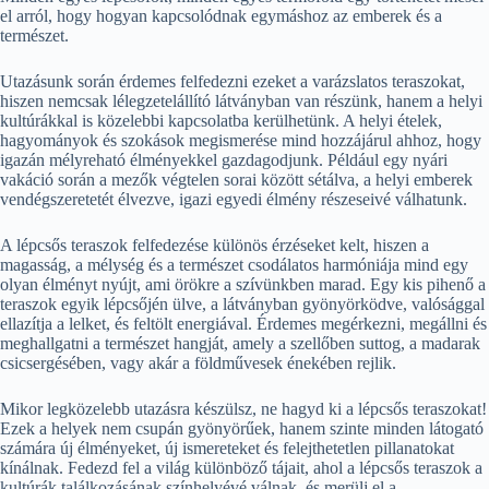
el arról, hogy hogyan kapcsolódnak egymáshoz az emberek és a
természet.
Utazásunk során érdemes felfedezni ezeket a varázslatos teraszokat,
hiszen nemcsak lélegzetelállító látványban van részünk, hanem a helyi
kultúrákkal is közelebbi kapcsolatba kerülhetünk. A helyi ételek,
hagyományok és szokások megismerése mind hozzájárul ahhoz, hogy
igazán mélyreható élményekkel gazdagodjunk. Például egy nyári
vakáció során a mezők végtelen sorai között sétálva, a helyi emberek
vendégszeretetét élvezve, igazi egyedi élmény részeseivé válhatunk.
A lépcsős teraszok felfedezése különös érzéseket kelt, hiszen a
magasság, a mélység és a természet csodálatos harmóniája mind egy
olyan élményt nyújt, ami örökre a szívünkben marad. Egy kis pihenő a
teraszok egyik lépcsőjén ülve, a látványban gyönyörködve, valósággal
ellazítja a lelket, és feltölt energiával. Érdemes megérkezni, megállni és
meghallgatni a természet hangját, amely a szellőben suttog, a madarak
csicsergésében, vagy akár a földművesek énekében rejlik.
Mikor legközelebb utazásra készülsz, ne hagyd ki a lépcsős teraszokat!
Ezek a helyek nem csupán gyönyörűek, hanem szinte minden látogató
számára új élményeket, új ismereteket és felejthetetlen pillanatokat
kínálnak. Fedezd fel a világ különböző tájait, ahol a lépcsős teraszok a
kultúrák találkozásának színhelyévé válnak, és merülj el a