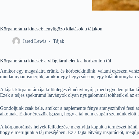
Körpanoráma kincsei: lenyűgöző kilátások a tájakon
Jared Lewis
Tájak
Körpanoráma kincsei: a világ tárul elénk a horizonton túl
Amikor egy magaslatra érünk, és körbetekintünk, valami egészen varázs
mindannyian ismerjük, amikor egy hegycsúcson, egy kilátótoronyban va
A tájak körpanorámája különleges élményt nyújt, mert egyetlen pillantás
Ezek a teljes spektrumú látványok olyan nyugalommal tölthetik el az e
Gondoljunk csak bele, amikor a naplemente fénye aranyszínűvé festi a
alkotnák. Ekkor érezzük igazán, hogy a táj nem csupán szemünk előtt tár
A körpanorámás helyek felfedezése megnyitja kapuit a természet iránti ti
hogy elmerüljünk a táj meséjében. Ez a fajta látvány inspirációt, megú