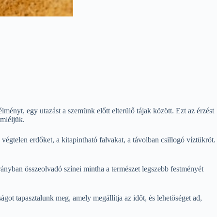
ényt, egy utazást a szemünk előtt elterülő tájak között. Ezt az érzést
mléljük.
gtelen erdőket, a kitapintható falvakat, a távolban csillogó víztükröt.
rányban összeolvadó színei mintha a természet legszebb festményét
ságot tapasztalunk meg, amely megállítja az időt, és lehetőséget ad,