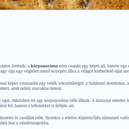
latos történik: a
körpanoráma
nem csupán egy képet ad, hanem egy élm
gy épp egy végtelen mező közepén állva a világot körbeölelő tájat sze
sal képes visszaadni egy vidék sokszínűségét: a hullámzó dombokat, a vé
mbert, amit nehéz szavakba önteni.
z eget, miközben mi egy körpanoráma előtt állunk. A horizont minden i
ul fel, hanem a lelkünkkel is átéljük azt.
sztelet és csodálat előtt. Ilyenkor a telefon képernyőjén túlmutató való
julást hoz a mindennapokba.