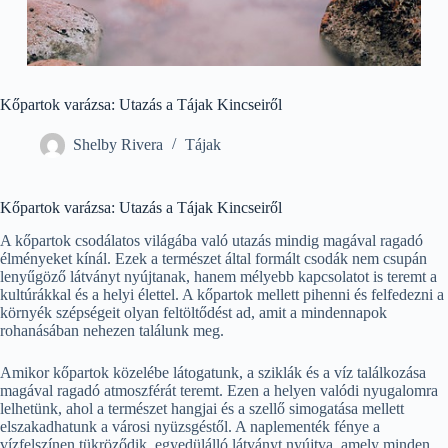
Kőpartok varázsa: Utazás a Tájak Kincseiről
Shelby Rivera
Tájak
Kőpartok varázsa: Utazás a Tájak Kincseiről
A kőpartok csodálatos világába való utazás mindig magával ragadó
élményeket kínál. Ezek a természet által formált csodák nem csupán
lenyűgöző látványt nyújtanak, hanem mélyebb kapcsolatot is teremt a
kultúrákkal és a helyi élettel. A kőpartok mellett pihenni és felfedezni a
környék szépségeit olyan feltöltődést ad, amit a mindennapok
rohanásában nehezen találunk meg.
Amikor kőpartok közelébe látogatunk, a sziklák és a víz találkozása
magával ragadó atmoszférát teremt. Ezen a helyen valódi nyugalomra
lelhetünk, ahol a természet hangjai és a szellő simogatása mellett
elszakadhatunk a városi nyüzsgéstől. A naplementék fénye a
vízfelszínen tükröződik, egyedülálló látványt nyújtva, amely minden