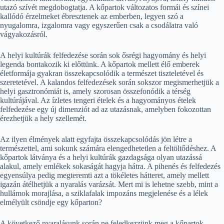
utazó szívét megdobogtatja. A kőpartok változatos formái és színei
kallódó érzelmeket ébresztenek az emberben, legyen szó a
nyugalomra, izgalomra vagy egyszerűen csak a csodálatra való
vágyakozásról.
A helyi kultúrák felfedezése során sok ősrégi hagyomány és helyi
legenda bontakozik ki előttünk. A kőpartok mellett élő emberek
életformája gyakran összekapcsolódik a természet tiszteletével és
szeretetével. A kalandos felfedezések során sokszor megismerhetjük a
helyi gasztronómiát is, amely szorosan összefonódik a térség
kultúrájával. Az ízletes tengeri ételek és a hagyományos ételek
felfedezése egy új dimenziót ad az utazásnak, amelyben fokozottan
érezhetjük a hely szellemét.
Az ilyen élmények alatt egyfajta összekapcsolódás jön létre a
természettel, ami sokunk számára elengedhetetlen a feltöltődéshez. A
kőpartok látványa és a helyi kultúrák gazdagsága olyan utazássá
alakul, amely emlékek sokaságát hagyja hátra. A pihenés és felfedezés
egyensúlya pedig megteremti azt a tökéletes hátteret, amely mellett
igazán átélhetjük a nyaralás varázsát. Mert mi is lehetne szebb, mint a
hullámok morajlása, a sziklafalak impozáns megjelenése és a lélek
elmélyült csöndje egy kőparton?
A következő nyaralásunk során ne feledkezzünk meg a kőpartok