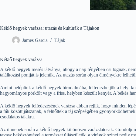
Kéklő hegyek varázsa: utazás és kultúrák a Tájakon
James Garcia
Tájak
Kéklő hegyek varázsa
A kéklő hegyek mesés látványa, ahogy a nap fényében csillognak, nem
találkozási pontját is jelentik. Az utazás során olyan élményekre lelhet
Amint belépünk a kéklő hegyek birodalmába, felfedezhetjük a helyi kul
hagyományos pörkölt vagy a friss, helyben készült kenyér. A békés hang
A kéklő hegyek felfedezésének varázsa abban rejlik, hogy minden lép
a fák között játszanak, a felnőttek a táj szépségében gyönyörködhetne
csodálatos tájakra.
Az ünnepek során a kéklő hegyek különösen varázslatosak. Gondoljunk c
tavasz beköszöntével a természet újjászületik, a virágok színei pedig 