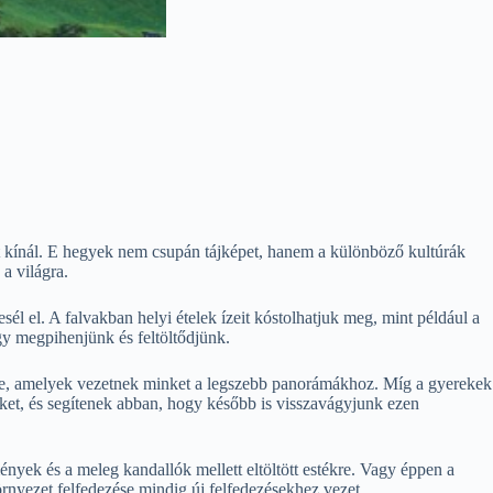
 kínál. E hegyek nem csupán tájképet, hanem a különböző kultúrák
 a világra.
 el. A falvakban helyi ételek ízeit kóstolhatjuk meg, mint például a
gy megpihenjünk és feltöltődjünk.
kre, amelyek vezetnek minket a legszebb panorámákhoz. Míg a gyerekek
nket, és segítenek abban, hogy később is visszavágyjunk ezen
nyek és a meleg kandallók mellett eltöltött estékre. Vagy éppen a
rnyezet felfedezése mindig új felfedezésekhez vezet.