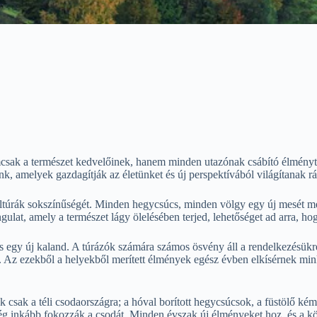
csak a természet kedvelőinek, hanem minden utazónak csábító élményt
ünk, amelyek gazdagítják az életünket és új perspektívából világítanak rá
túrák sokszínűségét. Minden hegycsúcs, minden völgy egy új mesét mesél
ulat, amely a természet lágy ölelésében terjed, lehetőséget ad arra, ho
és egy új kaland. A túrázók számára számos ösvény áll a rendelkezésü
k. Az ezekből a helyekből merített élmények egész évben elkísérnek mi
sak a téli csodaországra; a hóval borított hegycsúcsok, a füstölő kémé
még inkább fokozzák a csodát. Minden évszak új élményeket hoz, és a kö