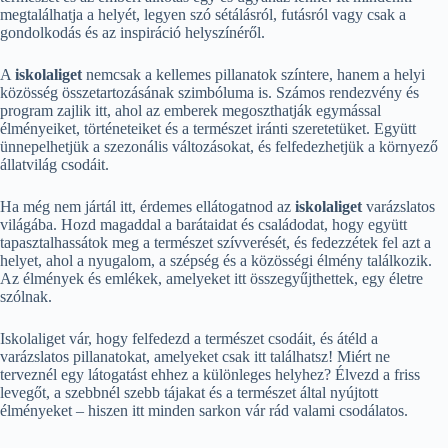
megtalálhatja a helyét, legyen szó sétálásról, futásról vagy csak a
gondolkodás és az inspiráció helyszínéről.
A
iskolaliget
nemcsak a kellemes pillanatok színtere, hanem a helyi
közösség összetartozásának szimbóluma is. Számos rendezvény és
program zajlik itt, ahol az emberek megoszthatják egymással
élményeiket, történeteiket és a természet iránti szeretetüket. Együtt
ünnepelhetjük a szezonális változásokat, és felfedezhetjük a környező
állatvilág csodáit.
Ha még nem jártál itt, érdemes ellátogatnod az
iskolaliget
varázslatos
világába. Hozd magaddal a barátaidat és családodat, hogy együtt
tapasztalhassátok meg a természet szívverését, és fedezzétek fel azt a
helyet, ahol a nyugalom, a szépség és a közösségi élmény találkozik.
Az élmények és emlékek, amelyeket itt összegyűjthettek, egy életre
szólnak.
Iskolaliget vár, hogy felfedezd a természet csodáit, és átéld a
varázslatos pillanatokat, amelyeket csak itt találhatsz! Miért ne
terveznél egy látogatást ehhez a különleges helyhez? Élvezd a friss
levegőt, a szebbnél szebb tájakat és a természet által nyújtott
élményeket – hiszen itt minden sarkon vár rád valami csodálatos.