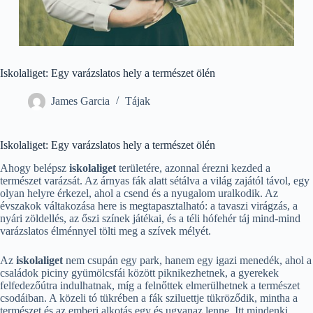
Iskolaliget: Egy varázslatos hely a természet ölén
James Garcia
Tájak
Iskolaliget: Egy varázslatos hely a természet ölén
Ahogy belépsz
iskolaliget
területére, azonnal érezni kezded a
természet varázsát. Az árnyas fák alatt sétálva a világ zajától távol, egy
olyan helyre érkezel, ahol a csend és a nyugalom uralkodik. Az
évszakok váltakozása here is megtapasztalható: a tavaszi virágzás, a
nyári zöldellés, az őszi színek játékai, és a téli hófehér táj mind-mind
varázslatos élménnyel tölti meg a szívek mélyét.
Az
iskolaliget
nem csupán egy park, hanem egy igazi menedék, ahol a
családok piciny gyümölcsfái között piknikezhetnek, a gyerekek
felfedezőútra indulhatnak, míg a felnőttek elmerülhetnek a természet
csodáiban. A közeli tó tükrében a fák sziluettje tükröződik, mintha a
természet és az emberi alkotás egy és ugyanaz lenne. Itt mindenki