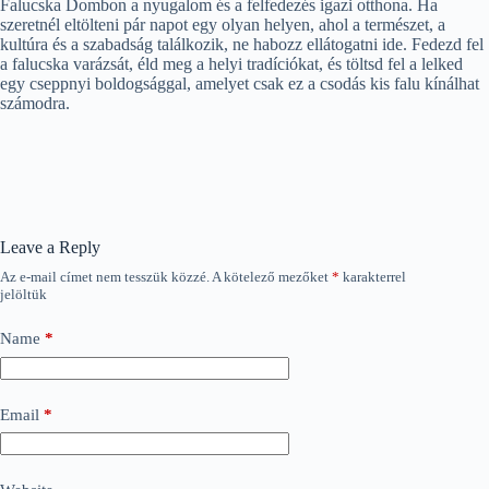
Falucska Dombon a nyugalom és a felfedezés igazi otthona. Ha
szeretnél eltölteni pár napot egy olyan helyen, ahol a természet, a
kultúra és a szabadság találkozik, ne habozz ellátogatni ide. Fedezd fel
a falucska varázsát, éld meg a helyi tradíciókat, és töltsd fel a lelked
egy cseppnyi boldogsággal, amelyet csak ez a csodás kis falu kínálhat
számodra.
Leave a Reply
Az e-mail címet nem tesszük közzé.
A kötelező mezőket
*
karakterrel
jelöltük
Name
*
Email
*