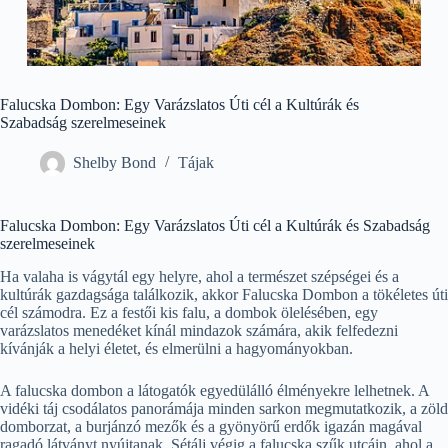
Falucska Dombon: Egy Varázslatos Úti cél a Kultúrák és
Szabadság szerelmeseinek
Shelby Bond
Tájak
Falucska Dombon: Egy Varázslatos Úti cél a Kultúrák és Szabadság
szerelmeseinek
Ha valaha is vágytál egy helyre, ahol a természet szépségei és a
kultúrák gazdagsága találkozik, akkor Falucska Dombon a tökéletes úti
cél számodra. Ez a festői kis falu, a dombok ölelésében, egy
varázslatos menedéket kínál mindazok számára, akik felfedezni
kívánják a helyi életet, és elmerülni a hagyományokban.
A falucska dombon a látogatók egyedülálló élményekre lelhetnek. A
vidéki táj csodálatos panorámája minden sarkon megmutatkozik, a zöld
domborzat, a burjánzó mezők és a gyönyörű erdők igazán magával
ragadó látványt nyújtanak. Sétálj végig a falucska szűk utcáin, ahol a