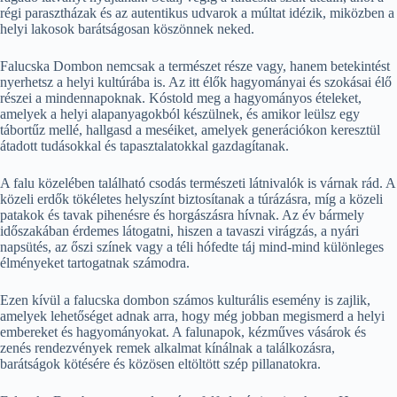
régi parasztházak és az autentikus udvarok a múltat idézik, miközben a
helyi lakosok barátságosan köszönnek neked.
Falucska Dombon nemcsak a természet része vagy, hanem betekintést
nyerhetsz a helyi kultúrába is. Az itt élők hagyományai és szokásai élő
részei a mindennapoknak. Kóstold meg a hagyományos ételeket,
amelyek a helyi alapanyagokból készülnek, és amikor leülsz egy
tábortűz mellé, hallgasd a meséiket, amelyek generációkon keresztül
átadott tudásokkal és tapasztalatokkal gazdagítanak.
A falu közelében található csodás természeti látnivalók is várnak rád. A
közeli erdők tökéletes helyszínt biztosítanak a túrázásra, míg a közeli
patakok és tavak pihenésre és horgászásra hívnak. Az év bármely
időszakában érdemes látogatni, hiszen a tavaszi virágzás, a nyári
napsütés, az őszi színek vagy a téli hófedte táj mind-mind különleges
élményeket tartogatnak számodra.
Ezen kívül a falucska dombon számos kulturális esemény is zajlik,
amelyek lehetőséget adnak arra, hogy még jobban megismerd a helyi
embereket és hagyományokat. A falunapok, kézműves vásárok és
zenés rendezvények remek alkalmat kínálnak a találkozásra,
barátságok kötésére és közösen eltöltött szép pillanatokra.