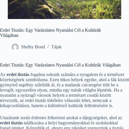
Erdei Tisztás: Egy Varázslatos Nyaralási Cél a Kultúrák
Világában
Shelby Bond
Tájak
Erdei Tisztás: Egy Varázslatos Nyaralási Cél a Kultúrák Világában
Az
erdei tisztás
fogalma sokunk számára a nyugalom és a természet
közelségének szimbóluma. Ezen titkos helyek egyike, ahol a fák között
gyönyörű napfény szűrődik át, és a madarak csicsergése tölti be a
levegőt, egyszerűen olyan, mintha egy másik világba lépnénk. Ha a
nyaralást a nyüzsgő városok helyett a természet csodái között
tervezzük, az erdei tisztás tökéletes választás lehet, nemcsak a
kikapcsolódásra, hanem a különböző kultúrák felfedezésére is.
Utazásunk során érdemes felkeresni azokat a tájegységeket, ahol az
erdei tisztás
találkozása a helyi hagyományokkal és szokásokkal
fogad minket. Képzeljük el, ahogy egy pikniket szervezünk a tisztás