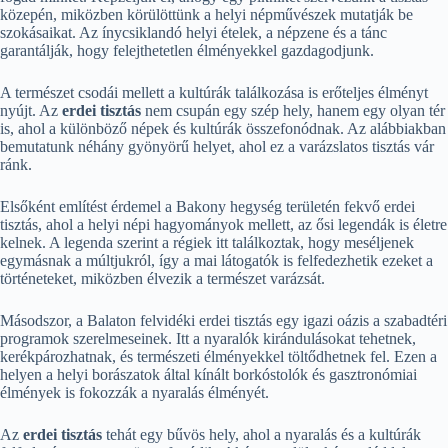
közepén, miközben körülöttünk a helyi népművészek mutatják be
szokásaikat. Az ínycsiklandó helyi ételek, a népzene és a tánc
garantálják, hogy felejthetetlen élményekkel gazdagodjunk.
A természet csodái mellett a kultúrák találkozása is erőteljes élményt
nyújt. Az
erdei tisztás
nem csupán egy szép hely, hanem egy olyan tér
is, ahol a különböző népek és kultúrák összefonódnak. Az alábbiakban
bemutatunk néhány gyönyörű helyet, ahol ez a varázslatos tisztás vár
ránk.
Elsőként említést érdemel a Bakony hegység területén fekvő erdei
tisztás, ahol a helyi népi hagyományok mellett, az ősi legendák is életre
kelnek. A legenda szerint a régiek itt találkoztak, hogy meséljenek
egymásnak a múltjukról, így a mai látogatók is felfedezhetik ezeket a
történeteket, miközben élvezik a természet varázsát.
Másodszor, a Balaton felvidéki erdei tisztás egy igazi oázis a szabadtéri
programok szerelmeseinek. Itt a nyaralók kirándulásokat tehetnek,
kerékpározhatnak, és természeti élményekkel töltődhetnek fel. Ezen a
helyen a helyi borászatok által kínált borkóstolók és gasztronómiai
élmények is fokozzák a nyaralás élményét.
Az
erdei tisztás
tehát egy bűvös hely, ahol a nyaralás és a kultúrák