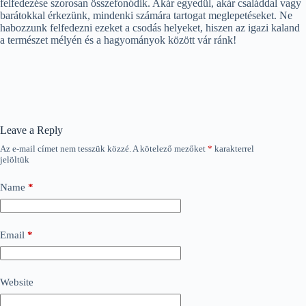
felfedezése szorosan összefonódik. Akár egyedül, akár családdal vagy
barátokkal érkezünk, mindenki számára tartogat meglepetéseket. Ne
habozzunk felfedezni ezeket a csodás helyeket, hiszen az igazi kaland
a természet mélyén és a hagyományok között vár ránk!
Leave a Reply
Az e-mail címet nem tesszük közzé.
A kötelező mezőket
*
karakterrel
jelöltük
Name
*
Email
*
Website