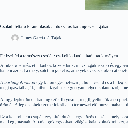
Családi feltáró kirándulások a titokzatos barlangok világában
James Garcia
Tájak
Fedezd fel a természet csodáit: családi kaland a barlangok mélyén
Amikor a természet titkaihoz közeledünk, nincs izgalmasabb és egybe
hanem azokat a mély, sötét üregeket is, amelyek évszázadokon át őrizték
A
barlangok világa
egy különleges helyszín, ahol a csend és a hideg le
megtapasztalhatják, milyen izgalmas egy olyan helyen kalandozni, amely 
Ahogy lépkedünk a barlang szűk folyosóin, megfigyelhetjük a cseppek tü
örömét. A legkisebbek szeme felcsillan a természet élő múzeumában, aho
Ez a kaland nem csupán egy kirándulás – egy közös utazás, amely sor
majd egymásnak. A barlangok egy olyan világba kalauzolnak minket, ah