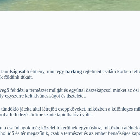
n tanulságosabb élmény, mint egy
barlang
rejtelmeit családi körben fel
 földünk titkait.
vegő felidézi a természet múltját és egyúttal összekapcsol minket az ősi
egyszerre kelt kíváncsiságot és tiszteletet.
ndöklő játéka által létrejött cseppköveket, miközben a különleges mikr
l a felfedezés öröme szinte tapinthatóvá válik.
án a családtagok még közelebb kerülnek egymáshoz, miközben átélnek e
ol idő és tér megszűnik, csak a természet és az ember bensőséges kap