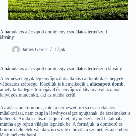
A bámulatos alácsapott domb: egy csodálatos természeti
látvány
James Garcia
Tájak
A bámulatos alácsapott domb: egy csodálatos természeti látvány
A természet egyik leglenyűgözőbb alkotása a dombok és hegyek
változatos szépsége. Közülük is kiemelkedik a
alácsapott domb
,
amely különleges formájával és lenyűgöző látványával azonnal
lenyűgöz mindenkit, aki az útjába kerül.
Az alácsapott dombok, mint a természet furcsa és csodálatos
műalkotásai, nem csupán látványosságot nyújtanak, de érzelmeket is
keltenek. Amikor először látjuk őket, olyan érzés kerít hatalmába,
mintha egy rejtett világba lépnénk be. A formájuk, a domború és
homorú felületek váltakozása szinte elbűvöli a szemet, és az emberi
lélek mélyéig hatol.