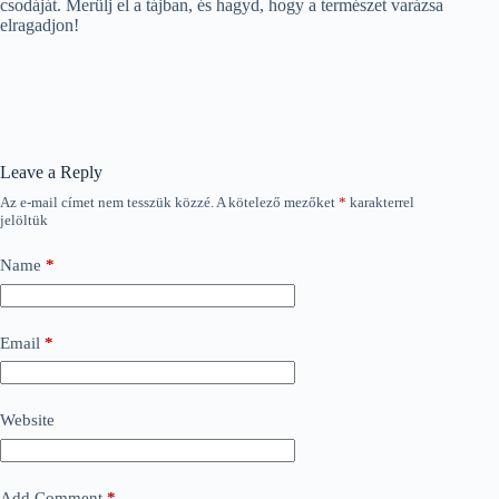
csodáját. Merülj el a tájban, és hagyd, hogy a természet varázsa
elragadjon!
Leave a Reply
Az e-mail címet nem tesszük közzé.
A kötelező mezőket
*
karakterrel
jelöltük
Name
*
Email
*
Website
Add Comment
*