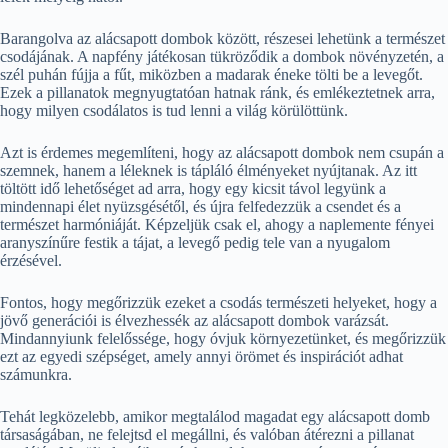
Barangolva az alácsapott dombok között, részesei lehetünk a természet
csodájának. A napfény játékosan tükröződik a dombok növényzetén, a
szél puhán fújja a fűt, miközben a madarak éneke tölti be a levegőt.
Ezek a pillanatok megnyugtatóan hatnak ránk, és emlékeztetnek arra,
hogy milyen csodálatos is tud lenni a világ körülöttünk.
Azt is érdemes megemlíteni, hogy az alácsapott dombok nem csupán a
szemnek, hanem a léleknek is tápláló élményeket nyújtanak. Az itt
töltött idő lehetőséget ad arra, hogy egy kicsit távol legyünk a
mindennapi élet nyüzsgésétől, és újra felfedezzük a csendet és a
természet harmóniáját. Képzeljük csak el, ahogy a naplemente fényei
aranyszínűre festik a tájat, a levegő pedig tele van a nyugalom
érzésével.
Fontos, hogy megőrizzük ezeket a csodás természeti helyeket, hogy a
jövő generációi is élvezhessék az alácsapott dombok varázsát.
Mindannyiunk felelőssége, hogy óvjuk környezetünket, és megőrizzük
ezt az egyedi szépséget, amely annyi örömet és inspirációt adhat
számunkra.
Tehát legközelebb, amikor megtalálod magadat egy alácsapott domb
társaságában, ne felejtsd el megállni, és valóban átérezni a pillanat