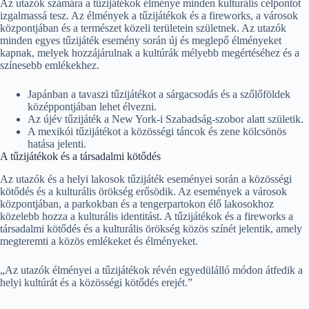
Az utazók számára a tűzijátékok élménye minden kulturális célpontot
izgalmassá tesz. Az élmények a tűzijátékok és a fireworks, a városok
központjában és a természet közeli területein születnek. Az utazók
minden egyes tűzijáték esemény során új és meglepő élményeket
kapnak, melyek hozzájárulnak a kultúrák mélyebb megértéséhez és a
színesebb emlékekhez.
Japánban a tavaszi tűzijátékot a sárgacsodás és a szőlőföldek
középpontjában lehet élvezni.
Az újév tűzijáték a New York-i Szabadság-szobor alatt születik.
A mexikói tűzijátékot a közösségi táncok és zene kölcsönös
hatása jelenti.
A tűzijátékok és a társadalmi kötődés
Az utazók és a helyi lakosok tűzijáték eseményei során a közösségi
kötődés és a kulturális örökség erősödik. Az események a városok
központjában, a parkokban és a tengerpartokon élő lakosokhoz
közelebb hozza a kulturális identitást. A tűzijátékok és a fireworks a
társadalmi kötődés és a kulturális örökség közös színét jelentik, amely
megteremti a közös emlékeket és élményeket.
„Az utazók élményei a tűzijátékok révén egyedülálló módon átfedik a
helyi kultúrát és a közösségi kötődés erejét.”