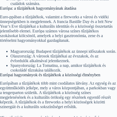
családok számára.
Európa: a tűzijátékok hagyományának átadása
Euro-ppában a tűzijátékok, valamint a fireworks a városi és vidéki
ünnepségekben is megjelennek. A francia Bastille Day és a brit New
Year’s Eve tűzijátékai a kulturális identitás és a közösségi összetartás
jelentősebb elemei. Európa számos városa színes tűzijátékos
szokásokat kölcsönöl, amelyek a helyi gasztronómia, zene és a
történelmi hagyományokkal gazdagítanak.
Magyarország: Budapest tűzijátékok az ünnepi időszakok során.
Olaszország: A városok tűzijátékai az évszakok, és az
évfordulók alkalmával jelentkeznek.
Spanyolország: La Tomatina, a nap, amikor tűzijátékok és
csokoládé tűzrakása találkozik.
Európai hagyományok és tűzijátékok a közösségi élményben
Európában a tűzijátékok több mint csodálatos látvány. Az egység és az
együttműködés jelképe, mely a város központjában, a parkokban vagy
a tengerparton születik. A tűzijátékok a közösség színes
megjelenésének és a kulturális örökség egy részének egyenlő részét
képezik. A tűzijátékok és a fireworks a helyi közösségek közötti
szinergiát és a kulturális sokszínűséget erősítik.