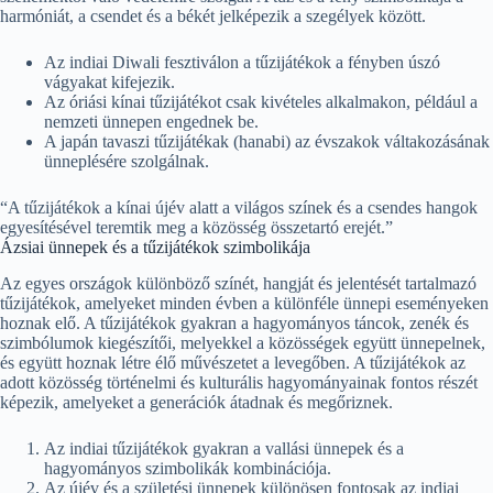
harmóniát, a csendet és a békét jelképezik a szegélyek között.
Az indiai Diwali fesztiválon a tűzijátékok a fényben úszó
vágyakat kifejezik.
Az óriási kínai tűzijátékot csak kivételes alkalmakon, például a
nemzeti ünnepen engednek be.
A japán tavaszi tűzijátékak (hanabi) az évszakok váltakozásának
ünneplésére szolgálnak.
“A tűzijátékok a kínai újév alatt a világos színek és a csendes hangok
egyesítésével teremtik meg a közösség összetartó erejét.”
Ázsiai ünnepek és a tűzijátékok szimbolikája
Az egyes országok különböző színét, hangját és jelentését tartalmazó
tűzijátékok, amelyeket minden évben a különféle ünnepi eseményeken
hoznak elő. A tűzijátékok gyakran a hagyományos táncok, zenék és
szimbólumok kiegészítői, melyekkel a közösségek együtt ünnepelnek,
és együtt hoznak létre élő művészetet a levegőben. A tűzijátékok az
adott közösség történelmi és kulturális hagyományainak fontos részét
képezik, amelyeket a generációk átadnak és megőriznek.
Az indiai tűzijátékok gyakran a vallási ünnepek és a
hagyományos szimbolikák kombinációja.
Az újév és a születési ünnepek különösen fontosak az indiai