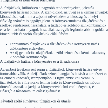
Tűzijátékok és környezeti felelősség
A tűzijátékok, különösen a nagyobb rendezvényeken, jelentős
környezeti hatással bírnak. A szén-dioxid, az üveg és a kémiai anyagok
kibocsátása, valamint a zajszint növekedése a lakosság és a helyi
élővilág számára is aggályt jelent. A környezettudatos tűzijátékok és a
szellőző rendszerek használata, a tisztább és zöldebb színkombinációk
és a fenntartható anyagok használata az egyik legfontosabb megoldás a
kimerültebb és szebb tűzijátékok előállítására.
Fenntartható tűzijátékok a tűzijátékok és a környezeti hatás
csökkentése érdekében.
Az új generációs tűzijátékok a zöld színek és a kémiai alacsony
kibocsátás kombinációja.
A tűzijátékok hatása a környezetre és a társadalomra
Az emberi tevékenység során a tűzijátékok környezeti hatása egyre
fontosabbá válik. A tűzijátékok színét, hangját és hatását a természet és
az emberi közösség szempontjából is figyelembe kell venni. A
tűzijátékok és a fireworks fenntartható és környezettudatos módon
történő használata javítja a környezetvédelmi eredményeket, és
elősegíti a társadalmi felelősségvállalást.
Távolról szóló élmények: tűzijátékok és utazás