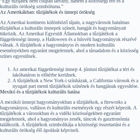
“Egy tűzijáték nem csupán látvány, hanem a közösségi erő és a
kulturális örökség szimbóluma.”
Az Amerikákban: tűzijátékok és ünnepi örökség
Az Amerikai kontinens különböző tájain, a nagyvárosok hatalmas
tűzijátékai a kulturális ünnepek színeit, hangját és hagyományait
tükrözik. Az Amerikai Egyesült Államokban a tűzijátékok a
függetlenségi ünnep, a Halloween és a húsvéti hagyományok részévé
válnak. A tűzijátékok a hagyományos és modern kulturális
eseményekben egyaránt megjelennek, ahol a társadalom és a közösség
színes egyesülnek.
Az amerikai függetlenségi ünnep 4. júniusi tűzijátékai a téri és
lakóhatáron is előtérbe kerülnek.
A tűzijátékok a New York-i színházak, a California városok és a
nyugati part menti tűzijátékok színének és hangjának egyesítése.
Mexikó és a tűzijátékok kulturális hatása
A mexikói ünnepi hagyományokban a tűzijátékok, a fireworks a
hagyományos, vallásos és kulturális események egy részét képezik. A
tűzijátékok a városokban és a vidéki közösségekben egyaránt
megjelennek, ahol a hagyományos zenék, táncok és gasztronómia
találkozik. A tűzijátékok szimbolikája a közösségi összetartást és a
kulturális örökség élő ápolását képviseli.