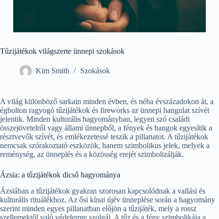
Tűzijátékok világszerte ünnepi szokások
Kim Smith
Szokások
A világ különböző sarkain minden évben, és néha évszázadokon át, a
égbolton ragyogó tűzijátékok és fireworks az ünnepi hangulat szívét
jelentik. Minden kulturális hagyományban, legyen szó családi
összejövetelről vagy állami ünnepből, a fények és hangok egyesítik a
résztvevők szívét, és emlékezetessé teszik a pillanatot. A tűzijátékok
nemcsak szórakoztató eszközök, hanem szimbolikus jelek, melyek a
reménység, az ünneplés és a közösség erejét szimbolizálják.
Ázsia: a tűzijátékok dicső hagyománya
Ázsiában a tűzijátékok gyakran szorosan kapcsolódnak a vallási és
kulturális rituálékhoz. Az ősi kínai újév ünneplése során a hagyomány
szerint minden egyes pillanatban előjön a tűzijáték, mely a rossz
szellemektől való védelemre szolgál. A tűz és a fény szimbolikája a