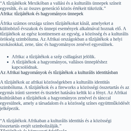
“A tűzijátékok Mexikóban a vallási és a kulturális ünnepek színeit
egyesítik, és az összes generáció közös értékeit tükrözik.”
Afrika: tűzijátékok és hagyományos ünnepek
Áfrika számos országa színes tűzijátékokat kínál, amelyeket a
különböző évszakok és ünnepi események alkalmával hoznak elő. A
tűzijátékok az egész kontinensen az egység, a közösség és a kulturális
örökség szimbóluma. Az Afrikai országokban a tűzijátékok a helyi
szokásokkal, zene, tánc és hagyományos zenével egyesülnek.
Afrika: a tűzijátékok a szép csillagászt jelölik.
A tűzijátékok a hagyományos, vallásos ünnepléshez
kapcsolódnak.
Az Afrikai hagyományok és tűzijátékok a kulturális identitásban
A tűzijátékok az afrikai közösségekben a kulturális identitás
szimbóluma. A tűzijátékok és a fireworks a közösségi összetartás és az
egymás iránti szeretet és tisztelet hatására keltik ki a fényt. Az Afrikai
kultúrákban a tűzijátékok a hagyományos zenével és tánccal
egyesülnek, amely a társadalom és a közösség színes együttműködését
jelképezik.
“A tűzijátékok Afrikaban a kulturális identitás és a közösségi
összetartás erejét szimbolizálják.”