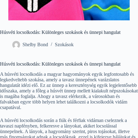
Húsvéti locsolkodás: Különleges szokások és ünnepi hangulat
Shelby Bond
Szokások
Húsvéti locsolkodás: Különleges szokások és ünnepi hangulat
A húsvéti locsolkodás a magyar hagyományok egyik legfontosabb és
legkedveltebb szokása, amely a tavasz ünnepének varázslatos
hangulatát idézi elő. Ez az ünnep a kereszténység egyik legjelentősebb
időszaka, amely a főleg a húsvét ünnep mellett kialakult népszokásokat
is magába foglalja. Ahogy a tavasz elérkezik, a városokban és
falvakban egyre több helyen lehet találkozni a locsolkodók vidám
csapatával.
A húsvéti locsolkodás során a fiúk és férfiak vidáman cseleznek a
tavaszi napfényben, felkeresve a lányokat, akiket locsolással
ünnepelnek. A lányok, a hagyomány szerint, piros tojásokat, illetve
más finomságokat adnak a locsolóknak, ezzel is kifejezve hálájukat és