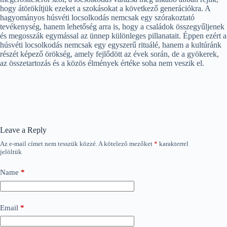
hogy átörökítjük ezeket a szokásokat a következő generációkra. A
hagyományos húsvéti locsolkodás nemcsak egy szórakoztató
tevékenység, hanem lehetőség arra is, hogy a családok összegyűljenek
és megosszák egymással az ünnep különleges pillanatait. Éppen ezért a
húsvéti locsolkodás nemcsak egy egyszerű rituálé, hanem a kultúránk
részét képező örökség, amely fejlődött az évek során, de a gyökerek,
az összetartozás és a közös élmények értéke soha nem veszik el.
Leave a Reply
Az e-mail címet nem tesszük közzé.
A kötelező mezőket
*
karakterrel
jelöltük
Name
*
Email
*