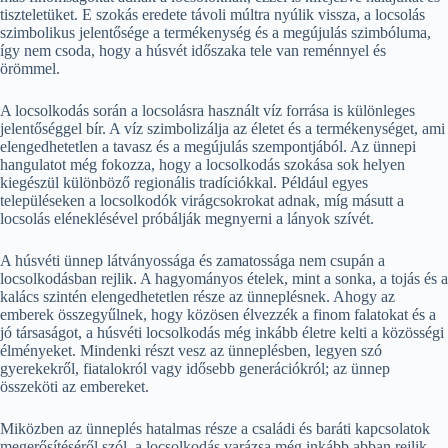
tiszteletüket. E szokás eredete távoli múltra nyúlik vissza, a locsolás
szimbolikus jelentősége a termékenység és a megújulás szimbóluma,
így nem csoda, hogy a húsvét időszaka tele van reménnyel és
örömmel.
A locsolkodás során a locsolásra használt víz forrása is különleges
jelentőséggel bír. A víz szimbolizálja az életet és a termékenységet, ami
elengedhetetlen a tavasz és a megújulás szempontjából. Az ünnepi
hangulatot még fokozza, hogy a locsolkodás szokása sok helyen
kiegészül különböző regionális tradíciókkal. Például egyes
településeken a locsolkodók virágcsokrokat adnak, míg másutt a
locsolás eléneklésével próbálják megnyerni a lányok szívét.
A húsvéti ünnep látványossága és zamatossága nem csupán a
locsolkodásban rejlik. A hagyományos ételek, mint a sonka, a tojás és a
kalács szintén elengedhetetlen része az ünneplésnek. Ahogy az
emberek összegyűlnek, hogy közösen élvezzék a finom falatokat és a
jó társaságot, a húsvéti locsolkodás még inkább életre kelti a közösségi
élményeket. Mindenki részt vesz az ünneplésben, legyen szó
gyerekekről, fiatalokról vagy idősebb generációkról; az ünnep
összeköti az embereket.
Miközben az ünneplés hatalmas része a családi és baráti kapcsolatok
megerősítéséről szól, a locsolkodás varázsa még inkább abban rejlik,