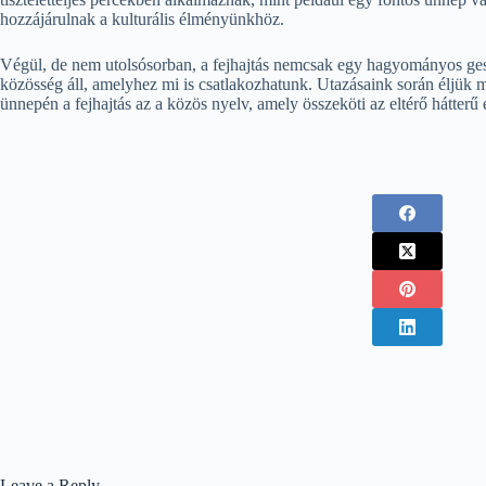
hozzájárulnak a kulturális élményünkhöz.
Végül, de nem utolsósorban, a fejhajtás nemcsak egy hagyományos ges
közösség áll, amelyhez mi is csatlakozhatunk. Utazásaink során éljük me
ünnepén a fejhajtás az a közös nyelv, amely összeköti az eltérő hátterű 
Leave a Reply