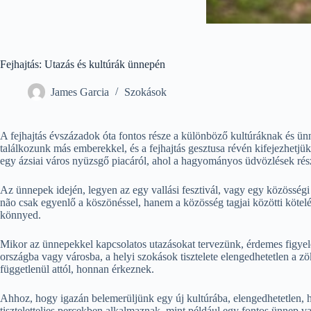
Fejhajtás: Utazás és kultúrák ünnepén
James Garcia
Szokások
A fejhajtás évszázadok óta fontos része a különböző kultúráknak és ün
találkozunk más emberekkel, és a fejhajtás gesztusa révén kifejezhetjük
egy ázsiai város nyüzsgő piacáról, ahol a hagyományos üdvözlések rész
Az ünnepek idején, legyen az egy vallási fesztivál, vagy egy közösségi
não csak egyenlő a köszönéssel, hanem a közösség tagjai közötti kötelék 
könnyed.
Mikor az ünnepekkel kapcsolatos utazásokat tervezünk, érdemes figyel
országba vagy városba, a helyi szokások tisztelete elengedhetetlen a 
függetlenül attól, honnan érkeznek.
Ahhoz, hogy igazán belemerüljünk egy új kultúrába, elengedhetetlen, hog
tiszteletteljes percekben alkalmaznak, mint például egy fontos ünnep v