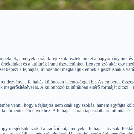
nepeknek, amelyek során kifejezzük tiszteletünket a hagyományaink és 
 értékeinket és a kultúrák iránti tiszteletünket. Legyen szó akár egy me
ét képezi a fejhajtás, mindenhol megtaláljuk ennek a gesztusnak a vará
 rendezvény, a fejhajtás különösen jelentőséggel bír. Az emberek összeg
megerősítésével is. A különböző kultúrákban eltérő formáját öltözi – míg
embe venni, hogy a fejhajtás nem csak egy szokás, hanem egyfajta kölc
zökkenőmentes élményekhez. A fejhajtás során tapasztalható intimitás é
y megértsük azokat a tradíciókat, amelyek a fejhajtást övezik. Például, 
agy egy családi esemény alkalmával. Utazásaink során érdemes figyelni 