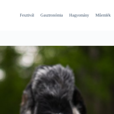
Fesztivál
Gasztronómia
Hagyomány
Műemlék