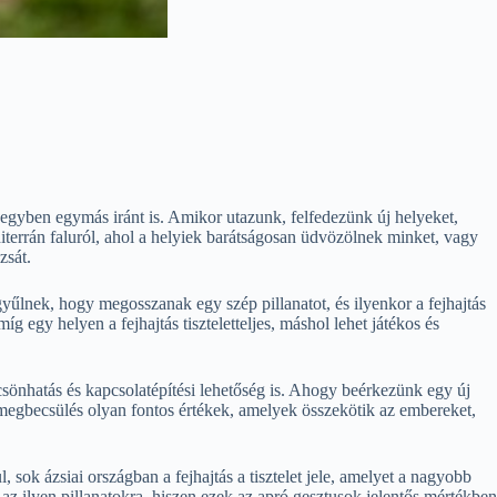
egyben egymás iránt is. Amikor utazunk, felfedezünk új helyeket,
diterrán faluról, ahol a helyiek barátságosan üdvözölnek minket, vagy
zsát.
yűlnek, hogy megosszanak egy szép pillanatot, és ilyenkor a fejhajtás
 egy helyen a fejhajtás tiszteletteljes, máshol lehet játékos és
sönhatás és kapcsolatépítési lehetőség is. Ahogy beérkezünk egy új
s megbecsülés olyan fontos értékek, amelyek összekötik az embereket,
sok ázsiai országban a fejhajtás a tisztelet jele, amelyet a nagyobb
az ilyen pillanatokra, hiszen ezek az apró gesztusok jelentős mértékben