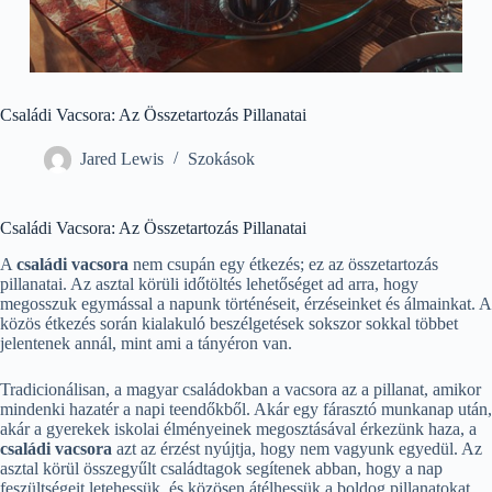
Családi Vacsora: Az Összetartozás Pillanatai
Jared Lewis
Szokások
Családi Vacsora: Az Összetartozás Pillanatai
A
családi vacsora
nem csupán egy étkezés; ez az összetartozás
pillanatai. Az asztal körüli időtöltés lehetőséget ad arra, hogy
megosszuk egymással a napunk történéseit, érzéseinket és álmainkat. A
közös étkezés során kialakuló beszélgetések sokszor sokkal többet
jelentenek annál, mint ami a tányéron van.
Tradicionálisan, a magyar családokban a vacsora az a pillanat, amikor
mindenki hazatér a napi teendőkből. Akár egy fárasztó munkanap után,
akár a gyerekek iskolai élményeinek megosztásával érkezünk haza, a
családi vacsora
azt az érzést nyújtja, hogy nem vagyunk egyedül. Az
asztal körül összegyűlt családtagok segítenek abban, hogy a nap
feszültségeit letehessük, és közösen átélhessük a boldog pillanatokat.