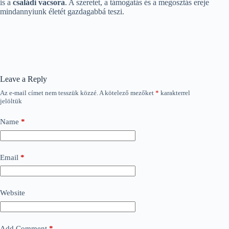
is a
családi vacsora
. A szeretet, a támogatás és a megosztás ereje
mindannyiunk életét gazdagabbá teszi.
Leave a Reply
Az e-mail címet nem tesszük közzé.
A kötelező mezőket
*
karakterrel
jelöltük
Name
*
Email
*
Website
Add Comment
*