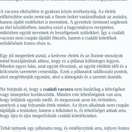
A vacsora elkészítése is gyakran közös tevékenység. Az ételek
előkészítése során nemcsak a finom ízeket varázsolhatjuk az asztalra,
hanem újabb emlékeket is teremtünk. A gyerekek örömmel segítenek
az étel készítésében, tanulva ezzel a hagyományos recepteket,
miközben együtt nevetnek és beszélgetnek szüleikkel. Így a családi
vacsora nem csupán tápláló étkezés, hanem a családi kötelékek
erősítésének fontos része is.
Egy jól megterített asztal, a kedvenc ételek és az őszinte mosolyok
mind hozzájárulnak ahhoz, hogy ez a pillanat különleges legyen.
Minden egyes falat, amit együtt élvezünk, az együtt eltöltött időt és a
kölcsönös szeretetet cementálja. Ezek a pillanatok találkozási pontok,
ahol megérthetjük egymást, ahol a támogatás és a szeretet áramlik.
Ne felejtsük el, hogy a
családi vacsora
nem kizárólag a hétvégékre
vagy ünnepekre korlátozódik. Minden este lehetőségünk van arra,
hogy leüljünk egymás mellé, és megosszuk azon kis örömöket,
amelyek a nap folyamán értek minket. Az ilyen alkalmak nem csupán
táplálják a testünket, hanem a lelkünket is, és lehetőséget adnak arra,
hogy újra és újra megerősítsük családi kötelékeinket.
Tehát tartsunk egy pillanatra meg, és emlékezzünk arra, milyen fontos