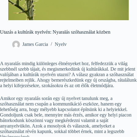
Utazás a kultúrák nyelvén: Nyaralás szóhasználat közben
James Garcia
Nyelv
A nyaralás mindig különleges élményeket hoz, felfedezzük a világ
szebbnél szebb tájait, és megismerkedünk új kultúrákkal. De mit jelent
valójában a kultúrák nyelvén utazni? A válasz gyakran a szóhasználat
rejtelmeiben rejlik. Ahogy bemerészkedünk egy új országba, rátalálunk
a helyi kifejezésekre, szokásokra és az ott élők életmódjára.
Amikor egy nyaralás során egy új nyelvet tanulunk meg, a
szóhasználat nem csupán a kommunikáció eszköze, hanem egy
lehetőség arra, hogy mélyebb kapcsolatot építsünk ki a helyiekkel.
Gondoljunk csak bele, mennyire más érzés, amikor egy helyi piacon
bátorkodunk köszönni vagy megkérdezni valamit a saját
anyanyelvükön. Azok a mosolyok és válaszok, amelyeket a
szóhasználat révén kapunk, sokkal többet érnek, mint a legszebb
látványosságok.