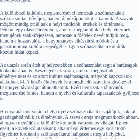
A különböző kultúrák megismerésével nemcsak a szóhasználati
szókincsünket bővítjük, hanem új nézőpontokat is kapunk. A szavak
mögött mindig ott állnak a helyi tradíciók, értékek és történetek.
Például egy olasz étteremben, amikor megtanuljuk a helyi éttermek
menüjének szakkifejezéseit, nemcsak a főételek nevét tudjuk meg,
hanem a hozzávalók, a hagyományos elkészítési módok és a
gasztronómiai kultúra szépségét is. Így a szóhasználat a kultúrák
közötti hidat képezi.
Az utazás során átélt új helyzetekben a szóhasználat segít a barátságok
kialakításában is. Beszélgetések során, amikor megosztjuk
élményeinket és az adott kultúra sajátosságait, mélyebb kapcsolatok
alakulnak ki. A közös élmények és a megfelelő szavak segítségével
bármilyen távolságot áthidalhatunk. Ezért nemcsak a látnivalók
megismerése fontos, hanem a nyelvi és kulturális tapasztalatok gyűjtése
is.
Ha nyaralásunk során a helyi nyelv szóhasználatát elsajátítjuk, sokkal
gazdagabbá válik az élményünk. A szavak ereje megmutatkozik abban,
ahogyan megéljük a különféle kultúrák varázslatos világát. Éppen
ezért, a következő utazásunk alkalmával érdemes egy kicsit több
figyelmet fordítani a szóhasználatra: hallgassuk meg a helyieket,