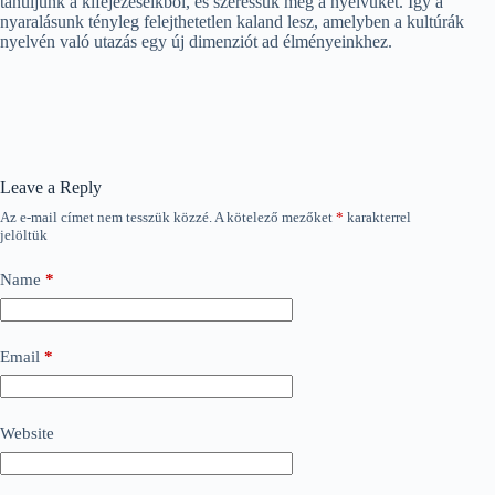
tanuljunk a kifejezéseikből, és szeressük meg a nyelvüket. Így a
nyaralásunk tényleg felejthetetlen kaland lesz, amelyben a kultúrák
nyelvén való utazás egy új dimenziót ad élményeinkhez.
Leave a Reply
Az e-mail címet nem tesszük közzé.
A kötelező mezőket
*
karakterrel
jelöltük
Name
*
Email
*
Website