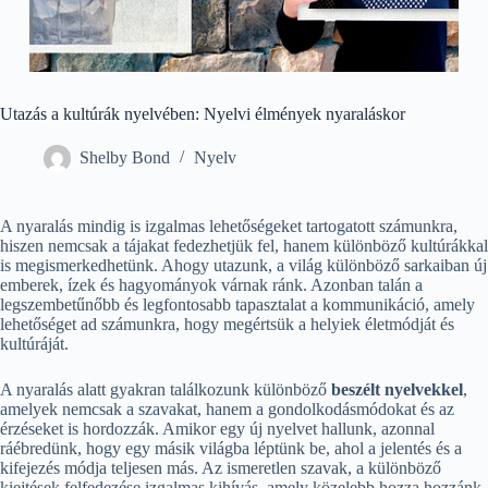
Utazás a kultúrák nyelvében: Nyelvi élmények nyaraláskor
Shelby Bond
Nyelv
A nyaralás mindig is izgalmas lehetőségeket tartogatott számunkra,
hiszen nemcsak a tájakat fedezhetjük fel, hanem különböző kultúrákkal
is megismerkedhetünk. Ahogy utazunk, a világ különböző sarkaiban új
emberek, ízek és hagyományok várnak ránk. Azonban talán a
legszembetűnőbb és legfontosabb tapasztalat a kommunikáció, amely
lehetőséget ad számunkra, hogy megértsük a helyiek életmódját és
kultúráját.
A nyaralás alatt gyakran találkozunk különböző
beszélt nyelvekkel
,
amelyek nemcsak a szavakat, hanem a gondolkodásmódokat és az
érzéseket is hordozzák. Amikor egy új nyelvet hallunk, azonnal
ráébredünk, hogy egy másik világba léptünk be, ahol a jelentés és a
kifejezés módja teljesen más. Az ismeretlen szavak, a különböző
kiejtések felfedezése izgalmas kihívás, amely közelebb hozza hozzánk