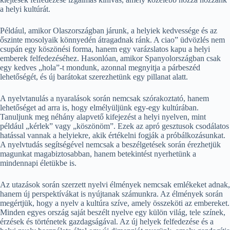
a helyi kultúrát.
Például, amikor Olaszországban járunk, a helyiek kedvessége és az
őszinte mosolyaik könnyedén átragadnak ránk. A ciao” üdvözlés nem
csupán egy köszönési forma, hanem egy varázslatos kapu a helyi
emberek felfedezéséhez. Hasonlóan, amikor Spanyolországban csak
egy kedves „hola”-t mondunk, azonnal megnyitja a párbeszéd
lehetőségét, és új barátokat szerezhetünk egy pillanat alatt.
A nyelvtanulás a nyaralások során nemcsak szórakoztató, hanem
lehetőséget ad arra is, hogy elmélyüljünk egy-egy kultúrában.
Tanuljunk meg néhány alapvető kifejezést a helyi nyelven, mint
például „kérlek” vagy „köszönöm”. Ezek az apró gesztusok csodálatos
hatással vannak a helyiekre, akik értékelni fogják a próbálkozásunkat.
A nyelvtudás segítségével nemcsak a beszélgetések során érezhetjük
magunkat magabiztosabban, hanem betekintést nyerhetünk a
mindennapi életükbe is.
Az utazások során szerzett nyelvi élmények nemcsak emlékeket adnak,
hanem új perspektívákat is nyújtanak számunkra. Az élmények során
megértjük, hogy a nyelv a kultúra szíve, amely összeköti az embereket.
Minden egyes ország saját beszélt nyelve egy külön világ, tele színek,
érzések és történetek gazdagságával. Az új helyek felfedezése és a