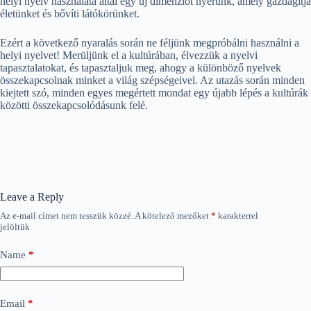
helyi nyelv használata által egy új dimenziót nyerünk, amely gazdagítja
életünket és bővíti látókörünket.
Ezért a következő nyaralás során ne féljünk megpróbálni használni a
helyi nyelvet! Merüljünk el a kultúrában, élvezzük a nyelvi
tapasztalatokat, és tapasztaljuk meg, ahogy a különböző nyelvek
összekapcsolnak minket a világ szépségeivel. Az utazás során minden
kiejtett szó, minden egyes megértett mondat egy újabb lépés a kultúrák
közötti összekapcsolódásunk felé.
Leave a Reply
Az e-mail címet nem tesszük közzé.
A kötelező mezőket
*
karakterrel
jelöltük
Name
*
Email
*