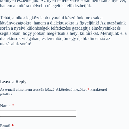
könnyen észlelhetjük. Az ilyen felfedezések során nemcsak a nyelvet,
hanem a kultúra mélyebb rétegeit is felfedezhetjük.
Tehát, amikor legközelebb nyaralni készülünk, ne csak a
látványosságokra, hanem a dialektusokra is figyeljünk! Az utazásaink
során a nyelvi különbségek felfedezése gazdagítja élményeinket és
segít abban, hogy jobban megértsük a helyi kultúrákat. Merüljünk el a
dialektusok világában, és teremtődjön egy újabb dimenzió az
utazásaink során!
Leave a Reply
Az e-mail címet nem tesszük közzé.
A kötelező mezőket
*
karakterrel
jelöltük
Name
*
Email
*