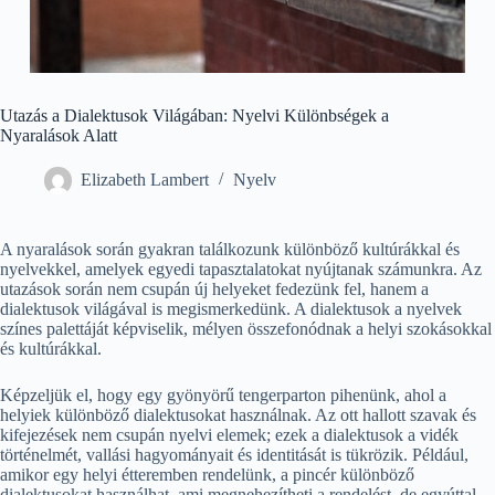
Utazás a Dialektusok Világában: Nyelvi Különbségek a
Nyaralások Alatt
Elizabeth Lambert
Nyelv
A nyaralások során gyakran találkozunk különböző kultúrákkal és
nyelvekkel, amelyek egyedi tapasztalatokat nyújtanak számunkra. Az
utazások során nem csupán új helyeket fedezünk fel, hanem a
dialektusok világával is megismerkedünk. A dialektusok a nyelvek
színes palettáját képviselik, mélyen összefonódnak a helyi szokásokkal
és kultúrákkal.
Képzeljük el, hogy egy gyönyörű tengerparton pihenünk, ahol a
helyiek különböző dialektusokat használnak. Az ott hallott szavak és
kifejezések nem csupán nyelvi elemek; ezek a dialektusok a vidék
történelmét, vallási hagyományait és identitását is tükrözik. Például,
amikor egy helyi étteremben rendelünk, a pincér különböző
dialektusokat használhat, ami megnehezítheti a rendelést, de egyúttal