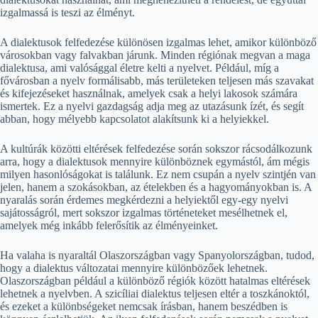
izgalmassá is teszi az élményt.
A dialektusok felfedezése különösen izgalmas lehet, amikor különböző
városokban vagy falvakban járunk. Minden régiónak megvan a maga
dialektusa, ami valósággal életre kelti a nyelvet. Például, míg a
fővárosban a nyelv formálisabb, más területeken teljesen más szavakat
és kifejezéseket használnak, amelyek csak a helyi lakosok számára
ismertek. Ez a nyelvi gazdagság adja meg az utazásunk ízét, és segít
abban, hogy mélyebb kapcsolatot alakítsunk ki a helyiekkel.
A kultúrák közötti eltérések felfedezése során sokszor rácsodálkozunk
arra, hogy a dialektusok mennyire különböznek egymástól, ám mégis
milyen hasonlóságokat is találunk. Ez nem csupán a nyelv szintjén van
jelen, hanem a szokásokban, az ételekben és a hagyományokban is. A
nyaralás során érdemes megkérdezni a helyiektől egy-egy nyelvi
sajátosságról, mert sokszor izgalmas történeteket mesélhetnek el,
amelyek még inkább felerősítik az élményeinket.
Ha valaha is nyaraltál Olaszországban vagy Spanyolországban, tudod,
hogy a dialektus változatai mennyire különbözőek lehetnek.
Olaszországban például a különböző régiók között hatalmas eltérések
lehetnek a nyelvben. A szicíliai dialektus teljesen eltér a toszkánoktól,
és ezeket a különbségeket nemcsak írásban, hanem beszédben is