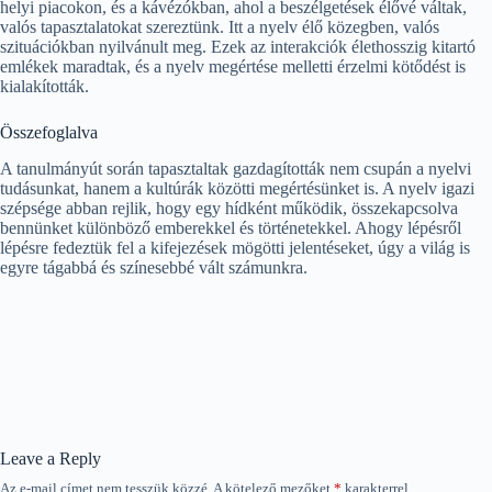
helyi piacokon, és a kávézókban, ahol a beszélgetések élővé váltak,
valós tapasztalatokat szereztünk. Itt a nyelv élő közegben, valós
szituációkban nyilvánult meg. Ezek az interakciók élethosszig kitartó
emlékek maradtak, és a nyelv megértése melletti érzelmi kötődést is
kialakították.
Összefoglalva
A tanulmányút során tapasztaltak gazdagították nem csupán a nyelvi
tudásunkat, hanem a kultúrák közötti megértésünket is. A nyelv igazi
szépsége abban rejlik, hogy egy hídként működik, összekapcsolva
bennünket különböző emberekkel és történetekkel. Ahogy lépésről
lépésre fedeztük fel a kifejezések mögötti jelentéseket, úgy a világ is
egyre tágabbá és színesebbé vált számunkra.
Leave a Reply
Az e-mail címet nem tesszük közzé.
A kötelező mezőket
*
karakterrel