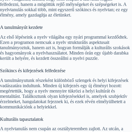
felfedezni, hanem a mögöttük rejlő mélységeket és szépségeket is. A
nyelvtanulás sokkal több, mint egyszerű szókincs és nyelvtan; ez egy
élmény, amely gazdagítja az életünket.
A tanulmányút kezdete
Az első lépéseink a nyelv világába egy nyári programmal kezdődtek.
Ezen a programon nemcsak a nyelv strukturális aspektusait
tanulmányoztuk, hanem azt is, hogyan formálják a kulturális szokások
és hagyományok a nyelvhasználatot. Minden órán egy újabb darabka
került a helyére, és kezdett összeállni a nyelvi puzzle.
Szókincs és kifejezések felfedezése
A tanulmányutunk részeként különböző szlengek és helyi kifejezések
vadászatára indultunk. Minden új kifejezés egy új élményt hozott:
megértettük, hogy a nyelv mennyire tükrözi a helyi kultúrát és
mentalitást. Találkoztunk olyan kifejezésekkel is, amelyek szubjektív
érzelmeket, hangulatokat fejeznek ki, és ezek révén elmélyülhetett a
kommunikációnk a helyiekkel.
Kulturális tapasztalatok
A nyelvtanulás nem csupán az osztályteremben zajlott. Az utcán, a