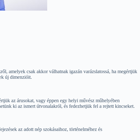
kről, amelyek csak akkor válhatnak igazán varázslatossá, ha megértjük
k új dimenzióit.
gértjük az árusokat, vagy éppen egy helyi művész műhelyében
ünk ki az ismert útvonalakról, és fedezhetjük fel a rejtett kincseket.
jezések az adott nép szokásaihoz, történelméhez és