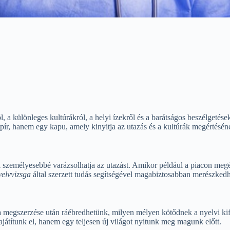
a különleges kultúrákról, a helyi ízekről és a barátságos beszélgetése
r, hanem egy kapu, amely kinyitja az utazás és a kultúrák megértéséne
l személyesebbé varázsolhatja az utazást. Amikor például a piacon me
yelvvizsga
által szerzett tudás segítségével magabiztosabban merészkedhet
a
megszerzése után ráébredhetünk, milyen mélyen kötődnek a nyelvi kife
átítunk el, hanem egy teljesen új világot nyitunk meg magunk előtt.