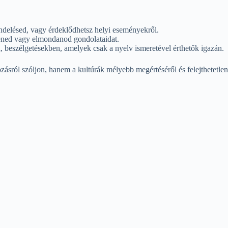
ndelésed, vagy érdeklődhetsz helyi eseményekről.
ened vagy elmondanod gondolataidat.
 beszélgetésekben, amelyek csak a nyelv ismeretével érthetők igazán.
ozásról szóljon, hanem a kultúrák mélyebb megértéséről és felejthetetle