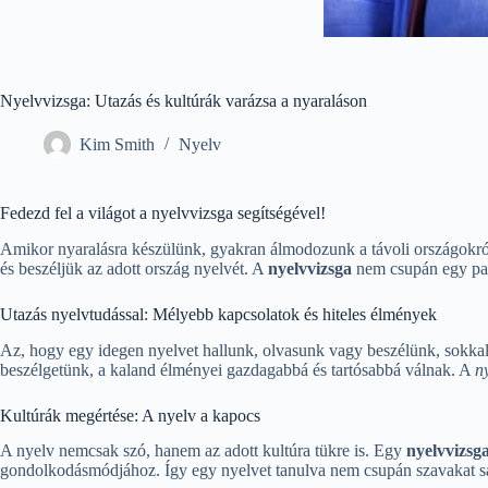
Nyelvvizsga: Utazás és kultúrák varázsa a nyaraláson
Kim Smith
Nyelv
Fedezd fel a világot a nyelvvizsga segítségével!
Amikor nyaralásra készülünk, gyakran álmodozunk a távoli országokról, 
és beszéljük az adott ország nyelvét. A
nyelvvizsga
nem csupán egy papí
Utazás nyelvtudással: Mélyebb kapcsolatok és hiteles élmények
Az, hogy egy idegen nyelvet hallunk, olvasunk vagy beszélünk, sokka
beszélgetünk, a kaland élményei gazdagabbá és tartósabbá válnak. A
n
Kultúrák megértése: A nyelv a kapocs
A nyelv nemcsak szó, hanem az adott kultúra tükre is. Egy
nyelvvizsg
gondolkodásmódjához. Így egy nyelvet tanulva nem csupán szavakat saj