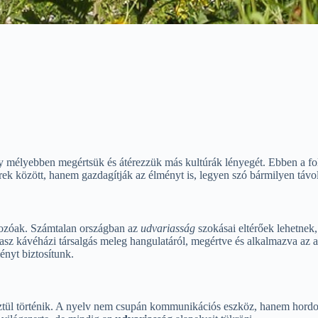
gy mélyebben megértsük és átérezzük más kultúrák lényegét. Ebben a f
ek között, hanem gazdagítják az élményt is, legyen szó bármilyen távoli
rozóak. Számtalan országban az
udvariasság
szokásai eltérőek lehetnek
asz kávéházi társalgás meleg hangulatáról, megértve és alkalmazva az a
nyt biztosítunk.
ztül történik. A nyelv nem csupán kommunikációs eszköz, hanem hordozz