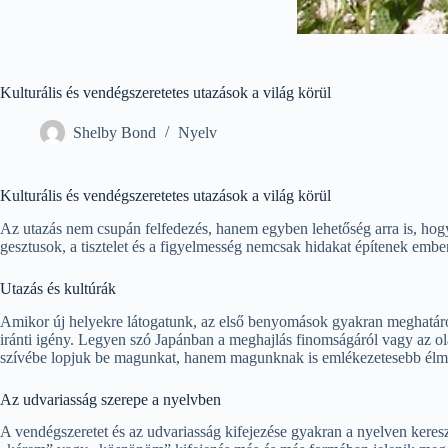
Kulturális és vendégszeretetes utazások a világ körül
Shelby Bond
Nyelv
Kulturális és vendégszeretetes utazások a világ körül
Az utazás nem csupán felfedezés, hanem egyben lehetőség arra is, ho
gesztusok, a tisztelet és a figyelmesség nemcsak hidakat építenek ember
Utazás és kultúrák
Amikor új helyekre látogatunk, az első benyomások gyakran meghatá
iránti igény. Legyen szó Japánban a meghajlás finomságáról vagy az ol
szívébe lopjuk be magunkat, hanem magunknak is emlékezetesebb élmé
Az udvariasság szerepe a nyelvben
A vendégszeretet és az udvariasság kifejezése gyakran a nyelven keres