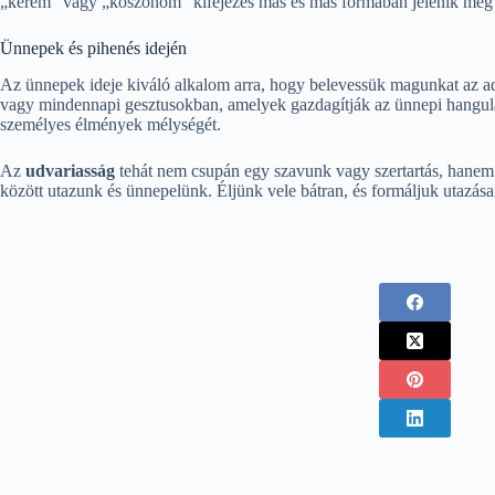
„kérem” vagy „köszönöm” kifejezés más és más formában jelenik meg 
Ünnepek és pihenés idején
Az ünnepek ideje kiváló alkalom arra, hogy belevessük magunkat az ad
vagy mindennapi gesztusokban, amelyek gazdagítják az ünnepi hangulat
személyes élmények mélységét.
Az
udvariasság
tehát nem csupán egy szavunk vagy szertartás, hanem
között utazunk és ünnepelünk. Éljünk vele bátran, és formáljuk utazá