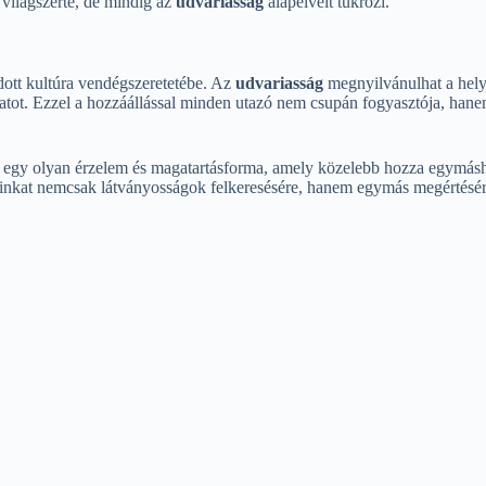
világszerte, de mindig az
udvariasság
alapelveit tükrözi.
ott kultúra vendégszeretetébe. Az
udvariasság
megnyilvánulhat a hely
ot. Ezzel a hozzáállással minden utazó nem csupán fogyasztója, hanem 
 egy olyan érzelem és magatartásforma, amely közelebb hozza egymásh
sainkat nemcsak látványosságok felkeresésére, hanem egymás megértésér