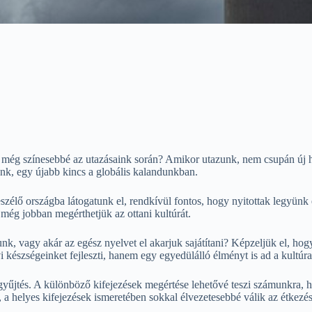
zt még színesebbé az utazásaink során? Amikor utazunk, nem csupán új 
unk, egy újabb kincs a globális kalandunkban.
szélő országba látogatunk el, rendkívül fontos, hogy nyitottak legyün
 még jobban megérthetjük az ottani kultúrát.
unk, vagy akár az egész nyelvet el akarjuk sajátítani? Képzeljük el, hogy
i készségeinket fejleszti, hanem egy egyedülálló élményt is ad a kultú
ógyűjtés. A különböző kifejezések megértése lehetővé teszi számunkra,
ni, a helyes kifejezések ismeretében sokkal élvezetesebbé válik az étkez