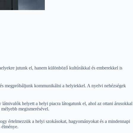
helyekre jutunk el, hanem különböző kultúrákkal és emberekkel is
k és megpróbáljunk kommunikálni a helyiekkel. A nyelvi nehézségek
 látnivalók helyett a helyi piacra látogatunk el, ahol az ottani árusokkal
ra mélyebb megismerésével.
 hogy értelmezzük a helyi szokásokat, hagyományokat és a mindennapi
és élménye.