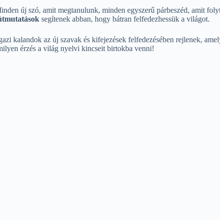
inden új szó, amit megtanulunk, minden egyszerű párbeszéd, amit folyt
útmutatások
segítenek abban, hogy bátran felfedezhessük a világot.
z igazi kalandok az új szavak és kifejezések felfedezésében rejlenek, a
milyen érzés a világ nyelvi kincseit birtokba venni!