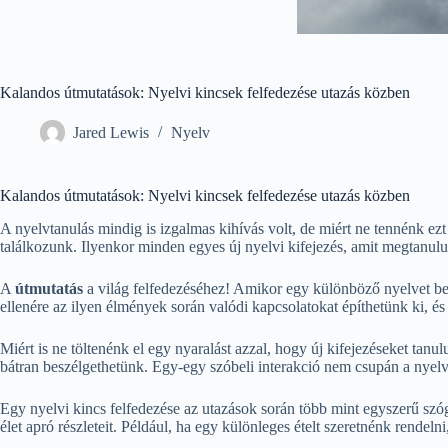
Kalandos útmutatások: Nyelvi kincsek felfedezése utazás közben
Jared Lewis
Nyelv
Kalandos útmutatások: Nyelvi kincsek felfedezése utazás közben
A nyelvtanulás mindig is izgalmas kihívás volt, de miért ne tennénk e
találkozunk. Ilyenkor minden egyes új nyelvi kifejezés, amit megtanul
A
útmutatás
a világ felfedezéséhez! Amikor egy különböző nyelvet be
ellenére az ilyen élmények során valódi kapcsolatokat építhetünk ki, és
Miért is ne töltenénk el egy nyaralást azzal, hogy új kifejezéseket tanul
bátran beszélgethetünk. Egy-egy szóbeli interakció nem csupán a nyelv
Egy nyelvi kincs felfedezése az utazások során több mint egyszerű sz
élet apró részleteit. Például, ha egy különleges ételt szeretnénk rendel