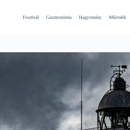
Fesztivál
Gasztronómia
Hagyomány
Műemlék