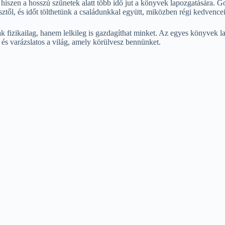
iszen a hosszú szünetek alatt több idő jut a könyvek lapozgatására. 
ztől, és időt tölthetünk a családunkkal együtt, miközben régi kedvence
k fizikailag, hanem lelkileg is gazdagíthat minket. Az egyes könyvek l
és varázslatos a világ, amely körülvesz bennünket.