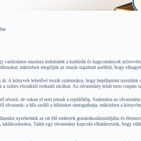
ése
y varázslatos utazásra indulnánk a kultúrák és hagyományok szövevény
letstílusokat, miközben megéljük az utazás izgalmát anélkül, hogy elhag
. A könyvek lehetővé teszik számunkra, hogy bepillantást nyerjünk a tá
tjuk a színes rózsáktól roskadó utcákat. Az olvasmány tehát nem csupán s
böző részeit, de sokan el sem jutnak a repülőtéig. Számukra az olvasmán
ről olvasunk: a hűs szellő a bőrünket simogathatja, miközben a könyvben
illantást nyerhetünk az ott élő emberek gondolkodásmódjába és életsze
ra, találkozásokra. Talán egy olvasmány kapcsán elhatározzuk, hogy el