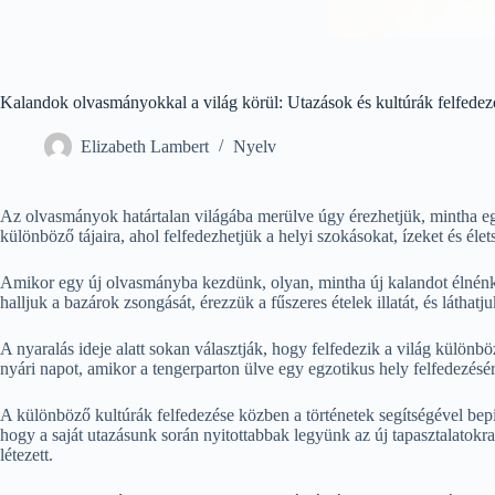
Kalandok olvasmányokkal a világ körül: Utazások és kultúrák felfedez
Elizabeth Lambert
Nyelv
Az olvasmányok határtalan világába merülve úgy érezhetjük, mintha eg
különböző tájaira, ahol felfedezhetjük a helyi szokásokat, ízeket és é
Amikor egy új olvasmányba kezdünk, olyan, mintha új kalandot élnénk át
halljuk a bazárok zsongását, érezzük a fűszeres ételek illatát, és látha
A nyaralás ideje alatt sokan választják, hogy felfedezik a világ külön
nyári napot, amikor a tengerparton ülve egy egzotikus hely felfedezésé
A különböző kultúrák felfedezése közben a történetek segítségével bep
hogy a saját utazásunk során nyitottabbak legyünk az új tapasztalatok
létezett.