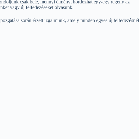
Gondoljunk csak bele, mennyi élményt hordozhat egy-egy regény az
inket vagy új felfedezéseket olvasunk.
apozgatása során érzett izgalmunk, amely minden egyes új felfedezésnél