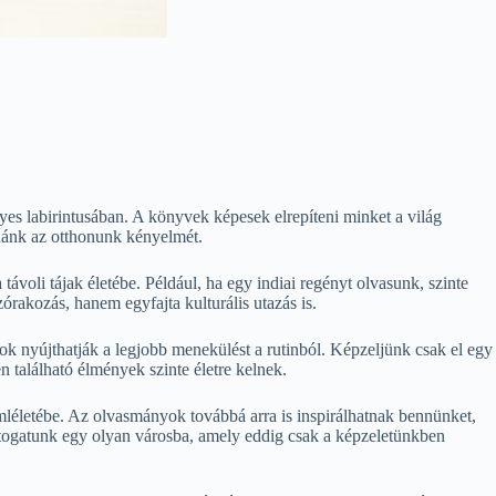
es labirintusában. A könyvek képesek elrepíteni minket a világ
ynánk az otthonunk kényelmét.
voli tájak életébe. Például, ha egy indiai regényt olvasunk, szinte
zórakozás, hanem egyfajta kulturális utazás is.
yok nyújthatják a legjobb menekülést a rutinból. Képzeljünk csak el egy
 található élmények szinte életre kelnek.
mléletébe. Az olvasmányok továbbá arra is inspirálhatnak bennünket,
látogatunk egy olyan városba, amely eddig csak a képzeletünkben