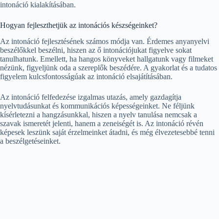
intonáció kialakításában.
Hogyan fejleszthetjük az intonációs készségeinket?
Az intonáció fejlesztésének számos módja van. Érdemes anyanyelvi
beszélőkkel beszélni, hiszen az ő intonációjukat figyelve sokat
tanulhatunk. Emellett, ha hangos könyveket hallgatunk vagy filmeket
nézünk, figyeljünk oda a szereplők beszédére. A gyakorlat és a tudatos
figyelem kulcsfontosságúak az intonáció elsajátításában.
Az intonáció felfedezése izgalmas utazás, amely gazdagítja
nyelvtudásunkat és kommunikációs képességeinket. Ne féljünk
kísérletezni a hangzásunkkal, hiszen a nyelv tanulása nemcsak a
szavak ismeretét jelenti, hanem a zeneiségét is. Az intonáció révén
képesek leszünk saját érzelmeinket átadni, és még élvezetesebbé tenni
a beszélgetéseinket.