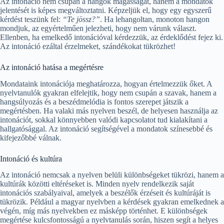
Az intonáció nem csupán a hangok magasságát, hanem a mondatok
jelentését is képes megváltoztatni. Képzeljük el, hogy egy egyszerű
kérdést teszünk fel:
“Te jössz?”
. Ha lehangoltan, monoton hangon
mondjuk, az egyértelműen jelezheti, hogy nem várunk választ.
Ellenben, ha emelkedő intonációval kérdezzük, az érdeklődést fejez ki.
Az intonáció ezáltal érzelmeket, szándékokat tükrözhet!
Az intonáció hatása a megértésre
Mondataink intonációja meghatározza, hogyan értelmezzük őket. A
nyelvtanulók gyakran elfelejtik, hogy nem csupán a szavak, hanem a
hangsúlyozás és a beszédmelódia is fontos szerepet játszik a
megértésben. Ha valaki más nyelven beszél, de helyesen használja az
intonációt, sokkal könnyebben valódi kapcsolatot tud kialakítani a
hallgatósággal. Az intonáció segítségével a mondatok színesebbé és
kifejezőbbé válnak.
Intonáció és kultúra
Az intonáció nemcsak a nyelven belüli különbségeket tükrözi, hanem a
kultúrák közötti eltéréseket is. Minden nyelv rendelkezik saját
intonációs szabályaival, amelyek a beszélők érzéseit és kultúráját is
tükrözik. Például a magyar nyelvben a kérdések gyakran emelkednek a
végén, míg más nyelvekben ez másképp történhet. E különbségek
megértése kulcsfontosságú a nyelvtanulás során, hiszen segít a helyes