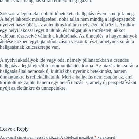
talán csak a hallgatás során érthető meg igazán.
Sokszor a legérdekesebb történeteket a hallgatás révén ismerjük meg.
A helyi lakosok mesélgetései, noha talán nem mindig a legképzettebb
nyelvet használják, az autentikus kultúra mélységét tükrözik. Amikor
egy helyi lakossal együtt ülünk, és hallgatjuk a történeteit, akkor
valóban részeseivé válunk a kultúrának. Az ünneplés, a hagyományok
átélése közben egyfajta időutazáson veszünk részt, amelynek során a
hallgatásnak kulcsszerepe van.
A nyelvi akadályok ide vagy oda, némely pillanatokban a csendes
hallgatás a legkifejezőbb kommunikációs forma. Az utazásaink során a
hallgatás által nemcsak új kultúrákba nyerünk betekintést, hanem
önmagunkra is reflektálhatunk. Mert a hallgatás nem csupán az, ami
körülöttünk zajlik, hanem egy belső utazás is, amely új perspektívákat
nyújt az életünkre és ünnepeinkre.
Leave a Reply
Az e-mail címet nem tesszük közzé.
A kötelező mezőket
*
karakterrel