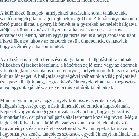
A különböző ünnepek, amelyekkel utazásaink során találkozunk,
szintén rengeteg tanulságot rejtenek magukban. A karácsonyi piacon a
forró puncs illatát, a gyertyák fényét és a gyerekek nevetését hallgatva
átéljük az ünnep varázsát. Ilyenkor a hallgatás nemcsak a szavak
elmaradását jelenti, hanem egyfajta tiszteletet is a helyi szokások iránt.
Figyeljük meg, ahogy az emberek együtt ünnepelnek, és hagyjuk,
hogy az élmény áthatson minket.
Az utazás során tett felfedezéseink gyakran a hallgatásból fakadnak.
Miközben új ízeket kóstolunk, a háttérben zajló zene vagy az éttermek
vibráló légköre csodálatos élményt nyújt, melyek mind kifejezik a helyi
kultúra lényegét. A hallgatás segítségével válhatunk a világ polgáraivá,
és tapasztalhatjuk meg, hogy a közös élmények, élmények megosztása
a legnagyobb ajándék, amelyet a dús kultúrák kínálhatnak.
Mindannyian tudjuk, hogy a nyelv köti össze az embereket, de a
hallgatás képessége egy másik dimenziót ad ennek a kapcsolatnak.
Képesek vagyunk megegyezni valakivel anélkül, hogy egy szót is
kimondanánk, csupán a hallgatás által teremtett közelség révén. Még a
legkisebb falvakban is különös varázsa van a csendnek, ahol az ősi
hagyományok és a mai élet összefonódik. Az ünnepek alkalmával a
hagyományos zenék, táncok és szokások egyedi élményt kínálnak, ami