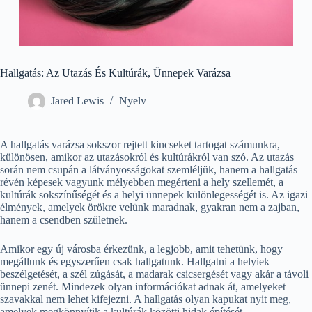
Hallgatás: Az Utazás És Kultúrák, Ünnepek Varázsa
Jared Lewis
Nyelv
A hallgatás varázsa sokszor rejtett kincseket tartogat számunkra,
különösen, amikor az utazásokról és kultúrákról van szó. Az utazás
során nem csupán a látványosságokat szemléljük, hanem a hallgatás
révén képesek vagyunk mélyebben megérteni a hely szellemét, a
kultúrák sokszínűségét és a helyi ünnepek különlegességét is. Az igazi
élmények, amelyek örökre velünk maradnak, gyakran nem a zajban,
hanem a csendben születnek.
Amikor egy új városba érkezünk, a legjobb, amit tehetünk, hogy
megállunk és egyszerűen csak hallgatunk. Hallgatni a helyiek
beszélgetését, a szél zúgását, a madarak csicsergését vagy akár a távoli
ünnepi zenét. Mindezek olyan információkat adnak át, amelyeket
szavakkal nem lehet kifejezni. A hallgatás olyan kapukat nyit meg,
amelyek megkönnyítik a kultúrák közötti hidak építését.