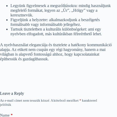
Legyünk figyelmesek a megszólításokra: mindig használjunk
megfelelő formákat, legyen az „Úr”, „Hölgy” vagy a
keresztnevük.
Figyeljünk a helyzetre: alkalmazkodjunk a beszélgetés
formálisabb vagy informálisabb jellegéhez.
Tartsuk tiszteletben a kulturális különbségeket: ami egy
nyelvben elfogadott, más kultúrákban félreérthető lehet.
A nyelvhasználat eleganciája és tisztelete a hatékony kommunikáció
alapja. Az etikett nem csupán egy régi hagyomány, hanem a mai
világban is alapvető fontosságú ahhoz, hogy kapcsolatainkat
építhessük és gazdagíthassuk.
Leave a Reply
Az e-mail címet nem tesszük közzé.
A kötelező mezőket
*
karakterrel
jelöltük
Name
*