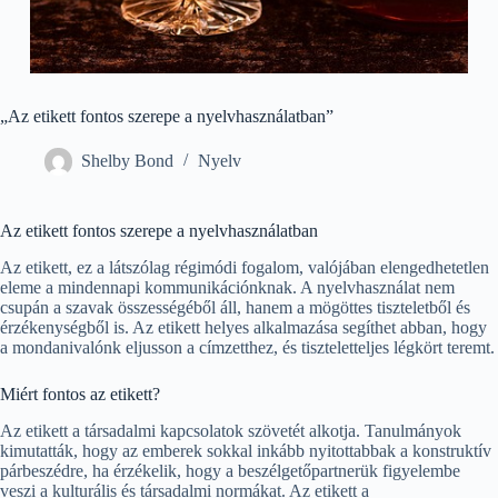
„Az etikett fontos szerepe a nyelvhasználatban”
Shelby Bond
Nyelv
Az etikett fontos szerepe a nyelvhasználatban
Az etikett, ez a látszólag régimódi fogalom, valójában elengedhetetlen
eleme a mindennapi kommunikációnknak. A nyelvhasználat nem
csupán a szavak összességéből áll, hanem a mögöttes tiszteletből és
érzékenységből is. Az etikett helyes alkalmazása segíthet abban, hogy
a mondanivalónk eljusson a címzetthez, és tiszteletteljes légkört teremt.
Miért fontos az etikett?
Az etikett a társadalmi kapcsolatok szövetét alkotja. Tanulmányok
kimutatták, hogy az emberek sokkal inkább nyitottabbak a konstruktív
párbeszédre, ha érzékelik, hogy a beszélgetőpartnerük figyelembe
veszi a kulturális és társadalmi normákat. Az etikett a