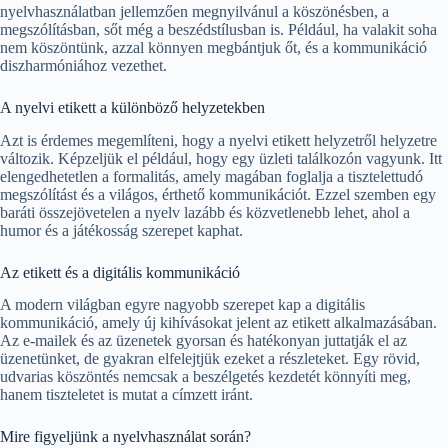
nyelvhasználatban jellemzően megnyilvánul a köszönésben, a
megszólításban, sőt még a beszédstílusban is. Például, ha valakit soha
nem köszöntünk, azzal könnyen megbántjuk őt, és a kommunikáció
diszharmóniához vezethet.
A nyelvi etikett a különböző helyzetekben
Azt is érdemes megemlíteni, hogy a nyelvi etikett helyzetről helyzetre
változik. Képzeljük el például, hogy egy üzleti találkozón vagyunk. Itt
elengedhetetlen a formalitás, amely magában foglalja a tisztelettudó
megszólítást és a világos, érthető kommunikációt. Ezzel szemben egy
baráti összejövetelen a nyelv lazább és közvetlenebb lehet, ahol a
humor és a játékosság szerepet kaphat.
Az etikett és a digitális kommunikáció
A modern világban egyre nagyobb szerepet kap a digitális
kommunikáció, amely új kihívásokat jelent az etikett alkalmazásában.
Az e-mailek és az üzenetek gyorsan és hatékonyan juttatják el az
üzenetünket, de gyakran elfelejtjük ezeket a részleteket. Egy rövid,
udvarias köszöntés nemcsak a beszélgetés kezdetét könnyíti meg,
hanem tiszteletet is mutat a címzett iránt.
Mire figyeljünk a nyelvhasználat során?