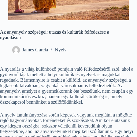
Az anyanyelv szépségei: utazás és kultúrák felfedezése a
nyaraláson
James Garcia
Nyelv
A nyaralás a világ különböző pontjain való felfedezéséről szól, ahol a
gyönyörű tájak mellett a helyi kultúrák és nyelvek is magukkal
ragadnak. Bármennyire is csábít a külföld, az anyanyelv szépségei a
legkisebb falvakban, vagy akár városokban is felfedezhetők. Az
anyanyelv, amelyet a gyermekkorunk óta beszélünk, nem csupán egy
kommunikációs eszköz, hanem egy kulturális örökség is, amely
összekapcsol bennünket a szülőföldünkkel.
A nyelv tanulmányozása során képesek vagyunk meglátni a mögötte
rejlő hagyományokat, történeteket és szokásokat. Amikor elutazunk
egy idegen országba, sokszor véletlenül keveredünk olyan
helyzetekbe, ahol az anyanyelvünket meg kell szólítanunk. Egy helyi
piacon, ahol a gyümölcsök és zöldségek színes kavalkádja vár ránk,