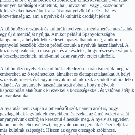
könnyen barátságot köthetünk, ha „üdvözlöm” vagy „köszönöm”
kifejezéseket használunk a saját anyanyelvünkön. Ez a báj és
közvetlenség az, ami a nyelvek és kultúrák csodáját jelenti.
A különböző országok és kultúrák nyelvének megismerése utazásaink
egy új dimenzióját nyújtja. Amikor például Spanyolországba
látogatunk, a helyiek lelkesedését tapasztalhatjuk meg, amikor a
spanyolul beszélők között próbálkozunk a nyelvük használatával. A
közönség reakciói, a mosolyok és a késztetés, hogy részesévé váljunk
a beszélgetéseknek, mind-mind az anyanyelv erejét tükrözik.
A különböző nyelvek és kultúrák felfedezése során ismerjük meg az
embereket, az ő történeteiket, álmaikat és élettapasztalataikat. A helyi
szokások, mesék és hagyományok mind tükrözik az adott kultúra lelki
világát. Az anyanyelv használata segít abban, hogy mélyebb
kapcsolódást alakítsunk ki ezekkel a közösségekkel, és valóban átéljük
a nyaralásunkat.
A nyaralás nem csupán a pihenésről szól, hanem arról is, hogy
gazdagabbak legyünk élményekben, és ezeket az élményeket a saját
anyanyelvünk szűrőjén keresztül élhessük meg. A nyelv az egyetlen
kapu, amely lehetővé teszi, hogy valóban megértsük és érzékeljük a
más kultúrák szépségét. Hiszen az egyes országok szókincse,