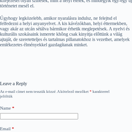
kifejezései olyan színesek, mint a helyi ételek, és mindegyik egy-egy új
történetet mesél el.
Úgyhogy legközelebb, amikor nyaralásra indulsz, ne felejtsd el
felfedezni a helyi anyanyelvet. A kis kávézókban, helyi éttermekben,
vagy akár az utcán sétálva bármikor érhetik meglepetések. A nyelvi és
kulturális szokásaink ismerete không csak kinyitja előttünk a világ
ajtaját, de szeretetteljes és tartalmas pillanatokhoz is vezethet, amelyek
emlékezetes élményekkel gazdagítanak minket.
Leave a Reply
Az e-mail címet nem tesszük közzé.
A kötelező mezőket
*
karakterrel
jelöltük
Name
*
Email
*