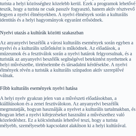
turista a helyi közösséghez közelebb kerül. Ezek a programok lehetővé
teszik, hogy a turista ne csak passzív fogyasztó, hanem aktív résztvevő
legyen a nyelvi élményekben. A nyelvi élmények során a kulturális
identitás és a helyi hagyományok egyaránt erősödnek.
Nyelvi utazás a kultúrák közötti szakaszban
Az anyanyelvi beszélők a városi kulturális események során egyben a
nyelvi és a kulturális szűrőnként is működnek. Az előadások, a
múzeumok és a fesztiválok során a nyelvi határok felgyorsulnak, és a
turisták az anyanyelvi beszélők segítségével betekintést nyerhetnek a
helyi művészetbe, történelembe és társadalmi kérdésekbe. A nyelvi
élmények révén a turisták a kulturális színpadon aktív szereplővé
válnak.
Főbb kulturális események nyelvi hatása
A helyi nyelv gyakran jelen van a művészeti előadásokban, a
kiállításokon és a zenei fesztiválokon. Az anyanyelvi beszélők
megmutatják, hogyan használják a nyelvet a kulturális tartalmakban, és
hogyan lehet a nyelvi kifejezéseket használni a művészethez való
közeledéshez. Ez a kölcsönhatás lehetővé teszi, hogy a turista
mélyebb, személyesebb kapcsolatot alakítson ki a helyi kultúrával.