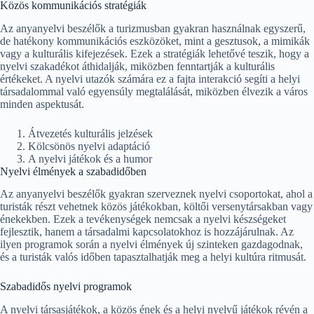
Közös kommunikációs stratégiák
Az anyanyelvi beszélők a turizmusban gyakran használnak egyszerű,
de hatékony kommunikációs eszközöket, mint a gesztusok, a mimikák
vagy a kulturális kifejezések. Ezek a stratégiák lehetővé teszik, hogy a
nyelvi szakadékot áthidalják, miközben fenntartják a kulturális
értékeket. A nyelvi utazók számára ez a fajta interakció segíti a helyi
társadalommal való egyensúly megtalálását, miközben élvezik a város
minden aspektusát.
Átvezetés kulturális jelzések
Kölcsönös nyelvi adaptáció
A nyelvi játékok és a humor
Nyelvi élmények a szabadidőben
Az anyanyelvi beszélők gyakran szerveznek nyelvi csoportokat, ahol a
turisták részt vehetnek közös játékokban, költői versenytársakban vagy
énekekben. Ezek a tevékenységek nemcsak a nyelvi készségeket
fejlesztik, hanem a társadalmi kapcsolatokhoz is hozzájárulnak. Az
ilyen programok során a nyelvi élmények új szinteken gazdagodnak,
és a turisták valós időben tapasztalhatják meg a helyi kultúra ritmusát.
Szabadidős nyelvi programok
A nyelvi társasjátékok, a közös ének és a helyi nyelvű játékok révén a