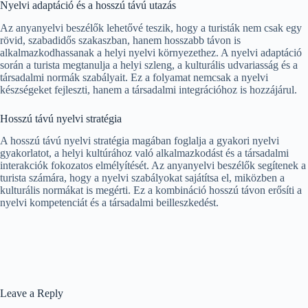
Nyelvi adaptáció és a hosszú távú utazás
Az anyanyelvi beszélők lehetővé teszik, hogy a turisták nem csak egy
rövid, szabadidős szakaszban, hanem hosszabb távon is
alkalmazkodhassanak a helyi nyelvi környezethez. A nyelvi adaptáció
során a turista megtanulja a helyi szleng, a kulturális udvariasság és a
társadalmi normák szabályait. Ez a folyamat nemcsak a nyelvi
készségeket fejleszti, hanem a társadalmi integrációhoz is hozzájárul.
Hosszú távú nyelvi stratégia
A hosszú távú nyelvi stratégia magában foglalja a gyakori nyelvi
gyakorlatot, a helyi kultúrához való alkalmazkodást és a társadalmi
interakciók fokozatos elmélyítését. Az anyanyelvi beszélők segítenek a
turista számára, hogy a nyelvi szabályokat sajátítsa el, miközben a
kulturális normákat is megérti. Ez a kombináció hosszú távon erősíti a
nyelvi kompetenciát és a társadalmi beilleszkedést.
Leave a Reply