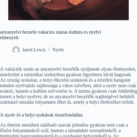
anyanyelvi beszelo vakacios utazas kultura es nyelvi
elmenyek
Jared Lewis
Nyelv
A vakációk során az anyanyelvi beszélők nyújtanak olyan élményeket,
amelyeket a turisztikai szektorban gyakran figyelmen kívül hagynak.
Az ország szokásai, a helyi étkezési szokások és a közéleti hangulat
minden nyelvjárás sajátossága a város szívében, ahol a nyelv nem csak
eszköz, hanem a kultúra szívverése is. A turista gyakran csak felületileg
ismeri a helyi nyelvet, de az anyanyelvi beszélők segítségével belülről
származó tanulási folyamatot élhet át, amely a helyi életérzéket erősíti.
A nyelv és a helyi szokások összefonódása
Az éttermi menüben található szavak jelentése gyakran nem csak a
főzési folyamatokról szól, hanem a társadalmi szereplésekről, a
történelmi hagyományokról és a gazdasági helyzetekről is. Az