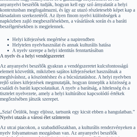
anyanyelvi beszélők tudják, hogyan kell egy szó árnyalatát a helyi
kontextusban megfogalmazni, és így az utazó részletesebb képet kap a
társadalom szerkezetéről. Az ilyen finom nyelvi különbségek a
napközben zajló megbeszélésekben, a vásárlások során és a baráti
beszélgetésekben is megjelennek.
Helyi kifejezések megértése a napirendben
Helytelen nyelvhasználat és annak kulturális hatása
A nyelv szerepe a helyi identitás fenntartásában
A nyelv és a helyi vendégszeretet
Az anyanyelvi beszélők gyakran a vendégszeretet kulcsfontosságú
elemeit közvetítik, miközben sajátos kifejezéseket használnak a
meghíváshoz, a köszöntéshez és a búcsúztatáshoz. A helyi nyelvben
rejlő színes kifejezések megmutatják, hogyan ünneplik a közösség a
családi és baráti kapcsolataikat. A nyelv a barátság, a hitelesség és a
tisztelet nyelvezete, amely a helyi kultúrához kapcsolódó értékek
megőrzésében játszik szerepet.
„Szia! Örülök, hogy eljössz, tartsunk egy kicsit ebben a hangulatban.”
Nyelvi utazás a városi élet színterein
Az utcai piacokon, a szabadidőszakban, a kulturális rendezvényeken a
nyelv folyamatosan mozgásban van. Az anyanyelvi beszélők