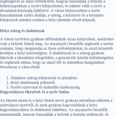
segítségével az utazó felfedezheti, hogyan használják a helyiek a
hétköznapokban a nyelvi kifejezéseket, és miként válik a nyelv a
társadalmi közösség építésévé. A városi környezetben a nyelv
használatának széles skálája, a szleng, a köznyelv és a hivatalos
kifejezések minden esetben a helyi identitás részét képezik.
Helyi szleng és dialektusok
A városi nyelvben gyakran előfordulnak olyan kifejezések, amelyeket
csak a helyiek értnek meg. Az anyanyelvi beszélők segítenek a turista
számára, hogy megtanulja az ilyen szófordulatokat, és ezzel közelebb
kerüljön a helyi közösséghez. A dialektusok és a szleng gyakran
tükrözik a társadalmi rétegződést, a generációk közötti különbségeket,
és segítenek abban, hogy az utazó élő és autentikus hangulatban
élvezhesse a város életét.
Általános szleng kifejezések és jelentései
Helyi dialektusok jellemzői
Nyelvi színvonal és kulturális érzékenység
Hagyományos étkezések és a nyelv hatása
Az éttermi menü és a helyi ételek nevei gyakran jelentősen eltérnek a
szabványos nyelvtől, és azok gyakran kapcsolódnak a helyi
hagyományokhoz és történelmi háttérhez. Az anyanyelvi beszélők
megmutatják, hogyan használják a helyiek a konyha szókincsét, és