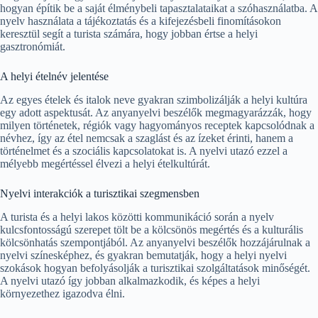
hogyan építik be a saját élménybeli tapasztalataikat a szóhasználatba. A
nyelv használata a tájékoztatás és a kifejezésbeli finomításokon
keresztül segít a turista számára, hogy jobban értse a helyi
gasztronómiát.
A helyi ételnév jelentése
Az egyes ételek és italok neve gyakran szimbolizálják a helyi kultúra
egy adott aspektusát. Az anyanyelvi beszélők megmagyarázzák, hogy
milyen történetek, régiók vagy hagyományos receptek kapcsolódnak a
névhez, így az étel nemcsak a szaglást és az ízeket érinti, hanem a
történelmet és a szociális kapcsolatokat is. A nyelvi utazó ezzel a
mélyebb megértéssel élvezi a helyi ételkultúrát.
Nyelvi interakciók a turisztikai szegmensben
A turista és a helyi lakos közötti kommunikáció során a nyelv
kulcsfontosságú szerepet tölt be a kölcsönös megértés és a kulturális
kölcsönhatás szempontjából. Az anyanyelvi beszélők hozzájárulnak a
nyelvi színesképhez, és gyakran bemutatják, hogy a helyi nyelvi
szokások hogyan befolyásolják a turisztikai szolgáltatások minőségét.
A nyelvi utazó így jobban alkalmazkodik, és képes a helyi
környezethez igazodva élni.