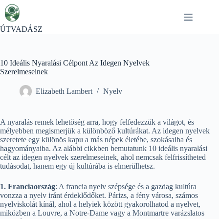
Skip
to
content
ÚTVADÁSZ
10 Ideális Nyaralási Célpont Az Idegen Nyelvek
Szerelmeseinek
Elizabeth Lambert
Nyelv
A nyaralás remek lehetőség arra, hogy felfedezzük a világot, és
mélyebben megismerjük a különböző kultúrákat. Az idegen nyelvek
szeretete egy különös kapu a más népek életébe, szokásaiba és
hagyományaiba. Az alábbi cikkben bemutatunk 10 ideális nyaralási
célt az idegen nyelvek szerelmeseinek, ahol nemcsak felfrissítheted
tudásodat, hanem egy új kultúrába is elmerülhetsz.
1. Franciaország
: A francia nyelv szépsége és a gazdag kultúra
vonzza a nyelv iránt érdeklődőket. Párizs, a fény városa, számos
nyelviskolát kínál, ahol a helyiek között gyakorolhatod a nyelvet,
miközben a Louvre, a Notre-Dame vagy a Montmartre varázslatos