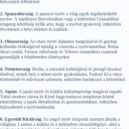
helyszíneit felfedezed.
2. Spanyolország
: A spanyol nyelv a világ egyik legelterjedtebb
nyelve. A napfényes Barcelonában vagy a történelmi Granadában
rengeteg lehetőség nyílik arra, hogy a nyelvet gyakorolj, miközben
élvezheted a helyi ételeket és kultúrát.
3. Olaszország
: Az olasz nyelv dallamos hangzásával és gazdag
kulturális örökségével mindig is vonzotta a nyelvtanulókat. Róma
ókori csodái, Firenze művészete és Velence romantikus csatornái
garantálják a felejthetetlen élményeket.
4. Németország
: Berlin, a sokszínű kultúrájával és pezsgő éjszakai
életével, remek hely a német nyelv gyakorlására. Fedezd fel a város
történelmét és művészeti színtereit, miközben barátkozol a helyiekkel.
5. Japán
: A japán nyelv és kultúra különlegessége magával ragadó.
Tokió modern városa és Kiotó hagyományos templomai között
elmerülhetsz a japán életstílusban és gasztronómiában, miközben
fejlesztheted a nyelvtudásodat.
6. Egyesült Királyság
: Az angol nyelv központi szerepet játszik a
világban. London a kultúra és a történelem olvasztótégelye, ahol a