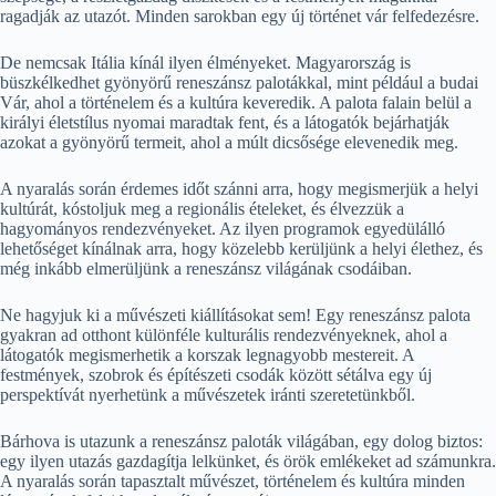
ragadják az utazót. Minden sarokban egy új történet vár felfedezésre.
De nemcsak Itália kínál ilyen élményeket. Magyarország is
büszkélkedhet gyönyörű reneszánsz palotákkal, mint például a budai
Vár, ahol a történelem és a kultúra keveredik. A palota falain belül a
királyi életstílus nyomai maradtak fent, és a látogatók bejárhatják
azokat a gyönyörű termeit, ahol a múlt dicsősége elevenedik meg.
A nyaralás során érdemes időt szánni arra, hogy megismerjük a helyi
kultúrát, kóstoljuk meg a regionális ételeket, és élvezzük a
hagyományos rendezvényeket. Az ilyen programok egyedülálló
lehetőséget kínálnak arra, hogy közelebb kerüljünk a helyi élethez, és
még inkább elmerüljünk a reneszánsz világának csodáiban.
Ne hagyjuk ki a művészeti kiállításokat sem! Egy reneszánsz palota
gyakran ad otthont különféle kulturális rendezvényeknek, ahol a
látogatók megismerhetik a korszak legnagyobb mestereit. A
festmények, szobrok és építészeti csodák között sétálva egy új
perspektívát nyerhetünk a művészetek iránti szeretetünkből.
Bárhova is utazunk a reneszánsz paloták világában, egy dolog biztos:
egy ilyen utazás gazdagítja lelkünket, és örök emlékeket ad számunkra.
A nyaralás során tapasztalt művészet, történelem és kultúra minden