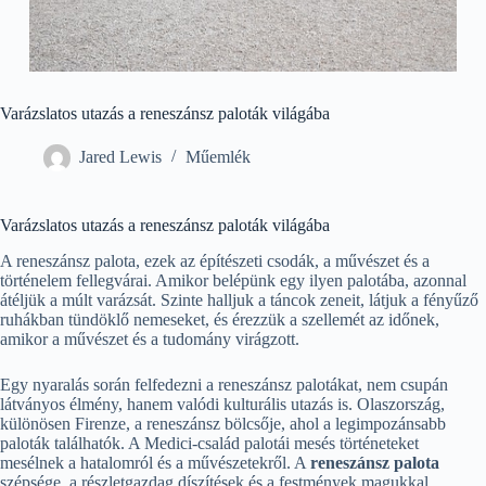
Varázslatos utazás a reneszánsz paloták világába
Jared Lewis
Műemlék
Varázslatos utazás a reneszánsz paloták világába
A reneszánsz palota, ezek az építészeti csodák, a művészet és a
történelem fellegvárai. Amikor belépünk egy ilyen palotába, azonnal
átéljük a múlt varázsát. Szinte halljuk a táncok zeneit, látjuk a fényűző
ruhákban tündöklő nemeseket, és érezzük a szellemét az időnek,
amikor a művészet és a tudomány virágzott.
Egy nyaralás során felfedezni a reneszánsz palotákat, nem csupán
látványos élmény, hanem valódi kulturális utazás is. Olaszország,
különösen Firenze, a reneszánsz bölcsője, ahol a legimpozánsabb
paloták találhatók. A Medici-család palotái mesés történeteket
mesélnek a hatalomról és a művészetekről. A
reneszánsz palota
szépsége, a részletgazdag díszítések és a festmények magukkal