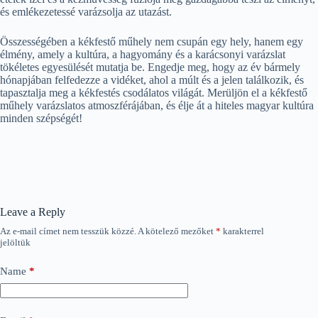
és emlékezetessé varázsolja az utazást.
Összességében a kékfestő műhely nem csupán egy hely, hanem egy
élmény, amely a kultúra, a hagyomány és a karácsonyi varázslat
tökéletes egyesülését mutatja be. Engedje meg, hogy az év bármely
hónapjában felfedezze a vidéket, ahol a múlt és a jelen találkozik, és
tapasztalja meg a kékfestés csodálatos világát. Merüljön el a kékfestő
műhely varázslatos atmoszférájában, és élje át a hiteles magyar kultúra
minden szépségét!
Leave a Reply
Az e-mail címet nem tesszük közzé.
A kötelező mezőket
*
karakterrel
jelöltük
Name
*