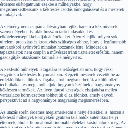
érdemes ellátogatnunk ezekbe a műhelyekbe, hogy
megismerkedhessünk a kékfestés csodás támogatásával és a mesterek
munkájával.
Az élmény nem csupán a látványban rejlik, hanem a kézművesek
szenvedélyében is, akik hosszan tartó tudásukkal és
elkötelezettségükkel adják át értékeiket. Átérezhetjük, milyen sok
türelem, precizitás és kreativitás szükséges ahhoz, hogy a legfinomabb
anyagokból gyönyörű mintákat hozzanak létre. Mindezek a
tapasztalatok nem csupán a művészet iránti tiszteletet erősítik, hanem
gazdagítják utazásaink kulturális élményeit is.
A kékfestő műhelyek látogatása lehetőséget ad arra, hogy részt
vegyünk a kékfestés folyamatában. Képzett mesterek vezetik be az
érdeklődőket a titkok világába, ahol megismerhetjük a különböző
technikákat, és megtanulhatjuk, hogyan készülnek a hagyományos
kékfestett termékek. Az ilyen típusú készségek elsajátítása mellett
varázslatos környezetben tölthetjük el az időnket, amely egyedi
perspektívát ad a hagyományos magyarság megismerésében.
Az utazás során érdemes megismerkedni a helyi ételekkel is, hiszen a
kékfestő műhelyek környékén gyakran találhatók autentikus helyi
éttermek, ahol a finomabbnál finomabb ételeket kóstolhatunk meg. Az
ételek ízei és a kézművesség fúziója még gazdagabbá teszi az élményt,