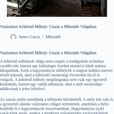
Varázslatos Kékfestő Műhely: Utazás a Műemlék Világában
James Garcia
Műemlék
Varázslatos Kékfestő Műhely: Utazás a Műemlék Világában
A kékfestő műhelyek világa nem csupán a textilgyártás technikai
csodáit rejti, hanem egy különleges érzelmi utazást is kínál számos
látogatónak. Ezek a hagyományos műhelyek a magyar kultúra szerves
részét képezik, ahol a kékfestés mestersége évezredek óta él és
virágzik. A kékfestő műhely meglátogatása nem csak egy egyszerű
kirándulás, hanem egy valódi időutazás, ahol a múlt mesterségei
találkoznak a jelen ízlésével.
Az utazás elején meséljünk a kékfestés bűvöletéről. A mély kék szín és
a gyönyörű minták varázslatos világot teremtenek, amelyben a helyi
kultúrák és a hagyományok összefonódnak. Hagyományos nyári
vakációink során, amikor a természet szépségeiben gyönyörködünk,