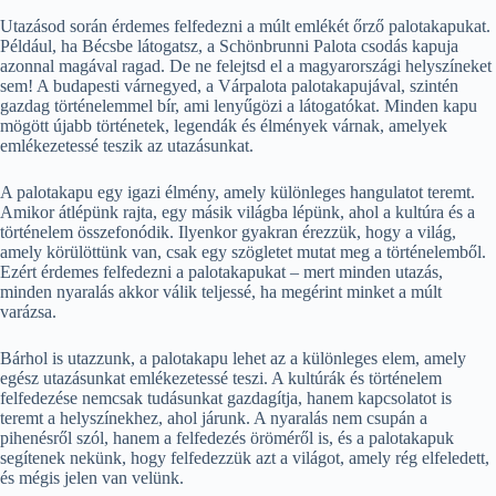
Utazásod során érdemes felfedezni a múlt emlékét őrző palotakapukat.
Például, ha Bécsbe látogatsz, a Schönbrunni Palota csodás kapuja
azonnal magával ragad. De ne felejtsd el a magyarországi helyszíneket
sem! A budapesti várnegyed, a Várpalota palotakapujával, szintén
gazdag történelemmel bír, ami lenyűgözi a látogatókat. Minden kapu
mögött újabb történetek, legendák és élmények várnak, amelyek
emlékezetessé teszik az utazásunkat.
A palotakapu egy igazi élmény, amely különleges hangulatot teremt.
Amikor átlépünk rajta, egy másik világba lépünk, ahol a kultúra és a
történelem összefonódik. Ilyenkor gyakran érezzük, hogy a világ,
amely körülöttünk van, csak egy szögletet mutat meg a történelemből.
Ezért érdemes felfedezni a palotakapukat – mert minden utazás,
minden nyaralás akkor válik teljessé, ha megérint minket a múlt
varázsa.
Bárhol is utazzunk, a palotakapu lehet az a különleges elem, amely
egész utazásunkat emlékezetessé teszi. A kultúrák és történelem
felfedezése nemcsak tudásunkat gazdagítja, hanem kapcsolatot is
teremt a helyszínekhez, ahol járunk. A nyaralás nem csupán a
pihenésről szól, hanem a felfedezés öröméről is, és a palotakapuk
segítenek nekünk, hogy felfedezzük azt a világot, amely rég elfeledett,
és mégis jelen van velünk.