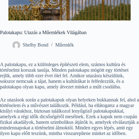
Palotakapu: Utazás a Műemlékek Világában
Shelby Bond
Műemlék
A palotakapu, ez a különleges építészeti elem, számos kultúra és
történelmi korszak tanúja. Minden palotakapu mögött egy történet
rejlik, amely több ezer évet ölel fel. Amikor utazásra készülünk,
sokszor nemcsak a tájat, hanem a kultúrákat is felfedezzük, és a
palotakapu olyan kapu, amely átvezet minket a múlt csodáiba.
Az utazások során a palotakapuk olyan helyeken bukkannak fel, ahol a
történelem és a művészet találkozik. Például, ha ellátogatsz a magyar
királyi várakhoz, biztosan találkozol lenyűgöző palotakapukkal,
amelyek a régi idők dicsőségéről mesélnek. Ezek a kapuk nem csupán
fizikai akadályok, hanem szimbolikus átjárók is, amelyek elválasztják a
mindennapokat a történelmi álmoktól. Minden egyes lépés, amit egy
ilyen kapu előtt teszünk, mintha visszarepítene minket az időben.