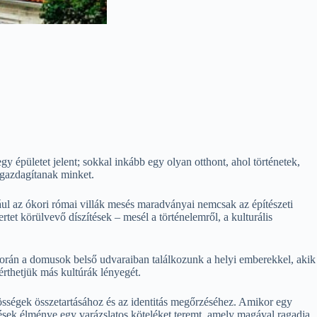
y épületet jelent; sokkal inkább egy olyan otthont, ahol történetek,
 gazdagítanak minket.
l az ókori római villák mesés maradványai nemcsak az építészeti
tet körülvevő díszítések – mesél a történelemről, a kulturális
során a domusok belső udvaraiban találkozunk a helyi emberekkel, akik
rthetjük más kultúrák lényegét.
össégek összetartásához és az identitás megőrzéséhez. Amikor egy
zések élménye egy varázslatos köteléket teremt, amely magával ragadja