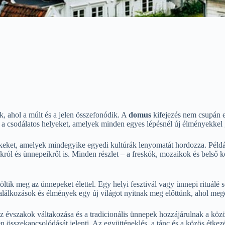
k, ahol a múlt és a jelen összefonódik. A
domus
kifejezés nem csupán eg
 a csodálatos helyeket, amelyek minden egyes lépésnél új élményekkel
ket, amelyek mindegyike egyedi kultúrák lenyomatát hordozza. Példáu
ól és ünnepeikről is. Minden részlet – a freskók, mozaikok és belső ker
ik meg az ünnepeket élettel. Egy helyi fesztivál vagy ünnepi rituálé 
lálkozások és élmények egy új világot nyitnak meg előttünk, ahol megé
z évszakok váltakozása és a tradicionális ünnepek hozzájárulnak a köz
n összekapcsolódását jelenti. Az együtténeklés, a tánc és a közös étke