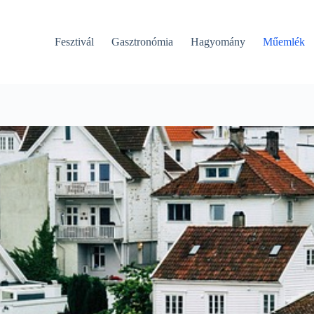
Fesztivál
Gasztronómia
Hagyomány
Műemlék