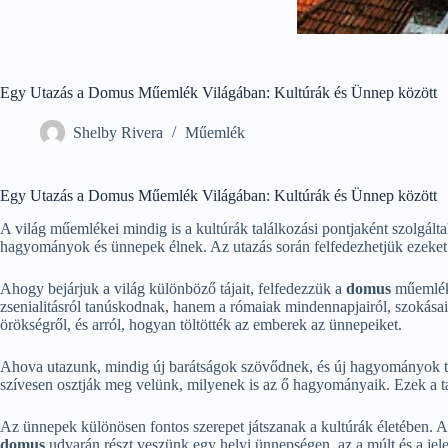
Egy Utazás a Domus Műemlék Világában: Kultúrák és Ünnep között
Shelby Rivera
Műemlék
Egy Utazás a Domus Műemlék Világában: Kultúrák és Ünnep között
A világ műemlékei mindig is a kultúrák találkozási pontjaként szolgálta
hagyományok és ünnepek élnek. Az utazás során felfedezhetjük ezeket
Ahogy bejárjuk a világ különböző tájait, felfedezzük a
domus
műemléke
zsenialitásról tanúskodnak, hanem a rómaiak mindennapjairól, szokásaikr
örökségről, és arról, hogyan töltötték az emberek az ünnepeiket.
Ahova utazunk, mindig új barátságok szövődnek, és új hagyományok tölt
szívesen osztják meg velünk, milyenek is az ő hagyományaik. Ezek a ta
Az ünnepek különösen fontos szerepet játszanak a kultúrák életében. A
domus
udvarán részt veszünk egy helyi ünnepségen, az a múlt és a jele