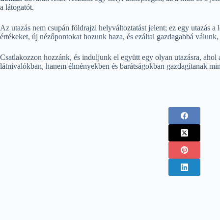
a látogatót.
Az utazás nem csupán földrajzi helyváltoztatást jelent; ez egy utazás a
értékeket, új nézőpontokat hozunk haza, és ezáltal gazdagabbá válunk
Csatlakozzon hozzánk, és induljunk el együtt egy olyan utazásra, ahol
látnivalókban, hanem élményekben és barátságokban gazdagítanak min