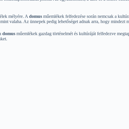
 lélek mélyére. A
domus
műemlékek felfedezése során nemcsak a kultúr
, mint valaha. Az ünnepek pedig lehetőséget adnak arra, hogy mindezt 
 a
domus
műemlékek gazdag történelmét és kultúráját felfedezve megtap
ket.