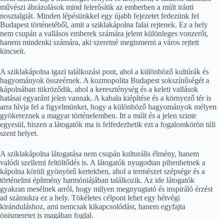
művészi ábrázolások mind felerősítik az emberben a múlt iránti
nosztalgiát. Minden lépésünkkel egy újabb fejezetet fedezünk fel
Budapest történetéből, amit a sziklakápolna falai rejtenek. Ez a hely
nem csupán a vallásos emberek számára jelent különleges vonzerőt,
hanem mindenki számára, aki szeretné megismerni a város rejtett
kincseit.
A sziklakápolna igazi találkozási pont, ahol a különböző kultúrák és
hagyományok összeérnek. A kozmopolita Budapest sokszínűségét a
kápolnában tükröződik, ahol a kereszténység és a keleti vallások
hatásai egyaránt jelen vannak. A kabala kiépítése és a környező tér is
arra hívja fel a figyelmünket, hogy a különböző hagyományok mélyen
gyökereznek a magyar történelemben. Itt a múlt és a jelen szinte
egyesül, hiszen a látogatók ma is felfedezhetik ezt a fogalomkörön túli
szent helyet.
A sziklakápolna látogatása nem csupán kulturális élmény, hanem
valódi szellemi feltöltődés is. A látogatók nyugodtan pihenhetnek a
kápolna körüli gyönyörű kertekben, ahol a természet szépsége és a
történelmi építmény harmóniájában találkozik. Az ide látogatók
gyakran mesélnek arról, hogy milyen megnyugtató és inspiráló érzést
ad számukra ez a hely. Tökéletes célpont lehet egy hétvégi
kiránduláshoz, ami nemcsak kikapcsolódást, hanem egyfajta
önismeretet is magában foglal.