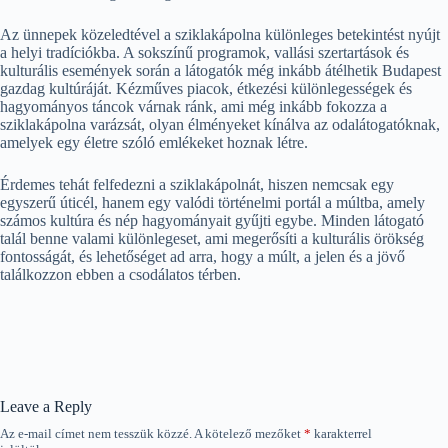
Az ünnepek közeledtével a sziklakápolna különleges betekintést nyújt
a helyi tradíciókba. A sokszínű programok, vallási szertartások és
kulturális események során a látogatók még inkább átélhetik Budapest
gazdag kultúráját. Kézműves piacok, étkezési különlegességek és
hagyományos táncok várnak ránk, ami még inkább fokozza a
sziklakápolna varázsát, olyan élményeket kínálva az odalátogatóknak,
amelyek egy életre szóló emlékeket hoznak létre.
Érdemes tehát felfedezni a sziklakápolnát, hiszen nemcsak egy
egyszerű úticél, hanem egy valódi történelmi portál a múltba, amely
számos kultúra és nép hagyományait gyűjti egybe. Minden látogató
talál benne valami különlegeset, ami megerősíti a kulturális örökség
fontosságát, és lehetőséget ad arra, hogy a múlt, a jelen és a jövő
találkozzon ebben a csodálatos térben.
Leave a Reply
Az e-mail címet nem tesszük közzé.
A kötelező mezőket
*
karakterrel