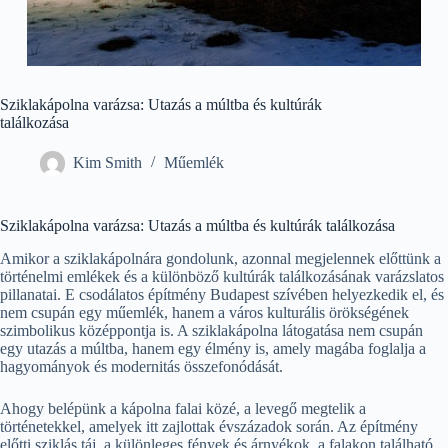
Sziklakápolna varázsa: Utazás a múltba és kultúrák
találkozása
Kim Smith
Műemlék
Sziklakápolna varázsa: Utazás a múltba és kultúrák találkozása
Amikor a sziklakápolnára gondolunk, azonnal megjelennek előttünk a
történelmi emlékek és a különböző kultúrák találkozásának varázslatos
pillanatai. E csodálatos építmény Budapest szívében helyezkedik el, és
nem csupán egy műemlék, hanem a város kulturális örökségének
szimbolikus középpontja is. A sziklakápolna látogatása nem csupán
egy utazás a múltba, hanem egy élmény is, amely magába foglalja a
hagyományok és modernitás összefonódását.
Ahogy belépünk a kápolna falai közé, a levegő megtelik a
történetekkel, amelyek itt zajlottak évszázadok során. Az építmény
előtti sziklás táj, a különleges fények és árnyékok, a falakon található