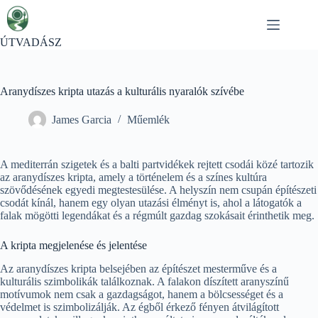
Skip
to
content
ÚTVADÁSZ
Aranydíszes kripta utazás a kulturális nyaralók szívébe
James Garcia
Műemlék
A mediterrán szigetek és a balti partvidékek rejtett csodái közé tartozik
az aranydíszes kripta, amely a történelem és a színes kultúra
szövődésének egyedi megtestesülése. A helyszín nem csupán építészeti
csodát kínál, hanem egy olyan utazási élményt is, ahol a látogatók a
falak mögötti legendákat és a régmúlt gazdag szokásait érinthetik meg.
A kripta megjelenése és jelentése
Az aranydíszes kripta belsejében az építészet mesterműve és a
kulturális szimbolikák találkoznak. A falakon díszített aranyszínű
motívumok nem csak a gazdagságot, hanem a bölcsességet és a
védelmet is szimbolizálják. Az égből érkező fényen átvilágított