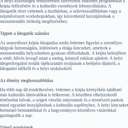
A helyi közösségek rendszeresen szerveznek önkéntes programokat a
kripta felőrzésére és a kulturális események lebonyolítására. A
látogatók részt vehetnek a tisztításban, a színvisszaállításban vagy a
népművészeti workshopokban, így közvetlenül hozzájárulnak a
monumentális örökség megőrzéséhez.
Tippek a látogatók számára
Az aranydíszes kripta látogatása során érdemes figyelni a személyes
tárgyak biztonságára, különösen a drága kincseket, amelyek a
monumentális helyszíneken gyakran előfordulnak. A kripta belsejében
a sötét, hűvös levegő miatt a meleg, könnyű ruházat ajánlott. A helyi
idegenforgalmi irodák tájékoztatást nyújtanak a belépési díjakról, a
látogatási időkről és a helyi szokásokról.
Az élmény meghosszabbítása
Ha több nap áll rendelkezésre, érdemes a kripta környékén található
más kulturális látnivalókat is felkeresni. A közelben elhelyezkedő
történelmi falvak, a szigeti vitorlás múzeumok és a természeti parkok
mind egyaránt hozzájárulnak a kulturális napfényhez. A helyi kincseket
bemutató bemutatókkal és a hagyományos kézműves vásárokkal
gazdagodik a nap.
Végső gondolatok