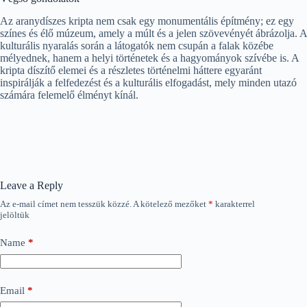
Az aranydíszes kripta nem csak egy monumentális építmény; ez egy
színes és élő múzeum, amely a múlt és a jelen szövevényét ábrázolja. A
kulturális nyaralás során a látogatók nem csupán a falak közébe
mélyednek, hanem a helyi történetek és a hagyományok szívébe is. A
kripta díszítő elemei és a részletes történelmi háttere egyaránt
inspirálják a felfedezést és a kulturális elfogadást, mely minden utazó
számára felemelő élményt kínál.
Leave a Reply
Az e-mail címet nem tesszük közzé.
A kötelező mezőket
*
karakterrel
jelöltük
Name
*
Email
*