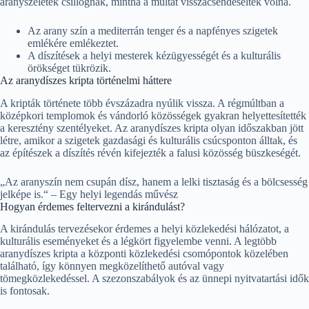
aranyszeletek csillognak, mintha a múltat visszacsendesélték volna.
Az arany szín a mediterrán tenger és a napfényes szigetek
emlékére emlékeztet.
A díszítések a helyi mesterek kézügyességét és a kulturális
örökséget tükrözik.
Az aranydíszes kripta történelmi háttere
A kripták története több évszázadra nyúlik vissza. A régmúltban a
középkori templomok és vándorló közösségek gyakran helyettesítették
a keresztény szentélyeket. Az aranydíszes kripta olyan időszakban jött
létre, amikor a szigetek gazdasági és kulturális csúcsponton álltak, és
az építészek a díszítés révén kifejezték a falusi közösség büszkeségét.
„Az aranyszín nem csupán dísz, hanem a lelki tisztaság és a bölcsesség
jelképe is.“ – Egy helyi legendás művész
Hogyan érdemes feltervezni a kirándulást?
A kirándulás tervezésekor érdemes a helyi közlekedési hálózatot, a
kulturális eseményeket és a légkört figyelembe venni. A legtöbb
aranydíszes kripta a központi közlekedési csomópontok közelében
található, így könnyen megközelíthető autóval vagy
tömegközlekedéssel. A szezonszabályok és az ünnepi nyitvatartási idők
is fontosak.