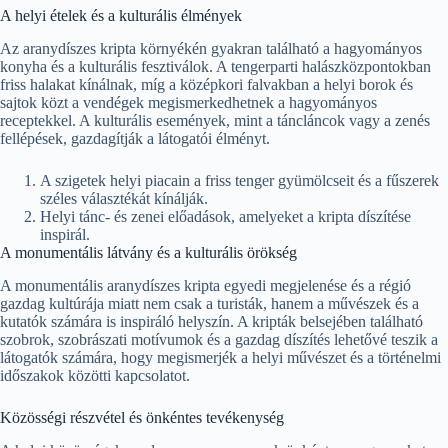
A helyi ételek és a kulturális élmények
Az aranydíszes kripta környékén gyakran található a hagyományos
konyha és a kulturális fesztiválok. A tengerparti halászközpontokban
friss halakat kínálnak, míg a középkori falvakban a helyi borok és
sajtok közt a vendégek megismerkedhetnek a hagyományos
receptekkel. A kulturális események, mint a táncláncok vagy a zenés
fellépések, gazdagítják a látogatói élményt.
A szigetek helyi piacain a friss tenger gyümölcseit és a fűszerek
széles választékát kínálják.
Helyi tánc- és zenei előadások, amelyeket a kripta díszítése
inspirál.
A monumentális látvány és a kulturális örökség
A monumentális aranydíszes kripta egyedi megjelenése és a régió
gazdag kultúrája miatt nem csak a turisták, hanem a művészek és a
kutatók számára is inspiráló helyszín. A kripták belsejében található
szobrok, szobrászati motívumok és a gazdag díszítés lehetővé teszik a
látogatók számára, hogy megismerjék a helyi művészet és a történelmi
időszakok közötti kapcsolatot.
Közösségi részvétel és önkéntes tevékenység