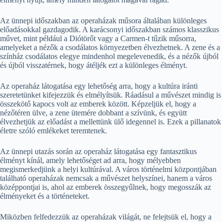
Az ünnepi időszakban az operaházak műsora általában különleges
előadásokkal gazdagodik. A karácsonyi időszakban számos klasszikus
művet, mint például a Diótörőt vagy a Carmen-t tűzik műsorra,
amelyeket a nézők a csodálatos környezetben élvezhetnek. A zene és a
színház csodálatos elegye mindenhol megelevenedik, és a nézők újból
és újból visszatérnek, hogy átéljék ezt a különleges élményt.
Az operaház látogatása egy lehetőség arra, hogy a kultúra iránti
szeretetünket kifejezzük és elmélyítsük. Ráadásul a művészet mindig is
összekötő kapocs volt az emberek között. Képzeljük el, hogy a
nézőtéren ülve, a zene ütemére dobbant a szívünk, és együtt
élvezhetjük az előadást a mellettünk ülő idegennel is. Ezek a pillanatok
életre szóló emlékeket teremtenek.
Az ünnepi utazás során az operaház látogatása egy fantasztikus
élményt kínál, amely lehetőséget ad arra, hogy mélyebben
megismerkedjünk a helyi kultúrával. A város történelmi központjában
található operaházak nemcsak a művészet helyszínei, hanem a város
középpontjai is, ahol az emberek összegyűlnek, hogy megosszák az
élményeket és a történeteket.
Miközben felfedezzük az operaházak világát, ne felejtsük el, hogy a