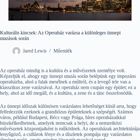
Kulturális kincsek: Az Operaház varázsa a különleges ünnepi
utazások során
Jared Lewis
Műemlék
Az operaház mindig is a kultúra és a művészetek szentélye volt.
Képzeljük el, ahogy egy ünnepi utazás során belépünk egy impozáns
operaházba, ahol a falak mesélnek a múltról, és a levegő tele van a
klasszikus zene varázsával. Az operaház nem csupán egy épület; ez a
hely, ahol az idő megáll, és a kultúra, a zene és a tánc összefonódik.
Az ünnepi időszak különösen varázslatos lehetőséget kínál arra, hogy
felfedezzük ezeknek a grandiózus épületeknek a szépségét. Számos
város, például Budapest, Bécs vagy Prága, híres operaházaikkal
büszkélkedhetnek, amelyek nemcsak a helyi, de a nemzetközi
művészetek központjaiként is működnek. Az operaházak architektúrája
lenyűgöző, a csillárok fénye és a díszletek pompája egy varázslatos
élményt nyújt, amely minden látogatót magával ragad.