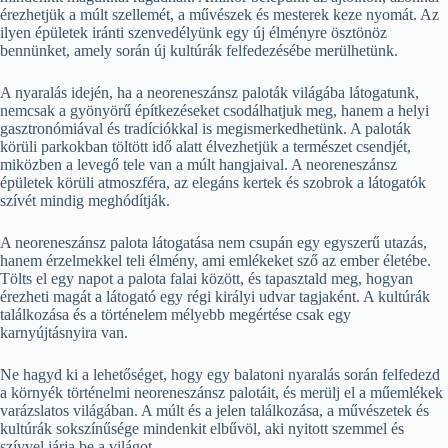
érezhetjük a múlt szellemét, a művészek és mesterek keze nyomát. Az
ilyen épületek iránti szenvedélyünk egy új élményre ösztönöz
bennünket, amely során új kultúrák felfedezésébe merülhetünk.
A nyaralás idején, ha a neoreneszánsz paloták világába látogatunk,
nemcsak a gyönyörű építkezéseket csodálhatjuk meg, hanem a helyi
gasztronómiával és tradíciókkal is megismerkedhetünk. A paloták
körüli parkokban töltött idő alatt élvezhetjük a természet csendjét,
miközben a levegő tele van a múlt hangjaival. A neoreneszánsz
épületek körüli atmoszféra, az elegáns kertek és szobrok a látogatók
szívét mindig meghódítják.
A neoreneszánsz palota látogatása nem csupán egy egyszerű utazás,
hanem érzelmekkel teli élmény, ami emlékeket sző az ember életébe.
Tölts el egy napot a palota falai között, és tapasztald meg, hogyan
érezheti magát a látogató egy régi királyi udvar tagjaként. A kultúrák
találkozása és a történelem mélyebb megértése csak egy
karnyújtásnyira van.
Ne hagyd ki a lehetőséget, hogy egy balatoni nyaralás során felfedezd
a környék történelmi neoreneszánsz palotáit, és merülj el a műemlékek
varázslatos világában. A múlt és a jelen találkozása, a művészetek és
kultúrák sokszínűsége mindenkit elbűvöl, aki nyitott szemmel és
szívvel járja be a világot.