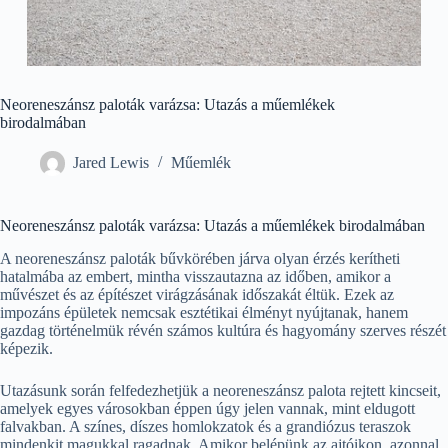
Neoreneszánsz paloták varázsa: Utazás a műemlékek
birodalmában
Jared Lewis
Műemlék
Neoreneszánsz paloták varázsa: Utazás a műemlékek birodalmában
A neoreneszánsz paloták bűvkörében járva olyan érzés kerítheti
hatalmába az embert, mintha visszautazna az időben, amikor a
művészet és az építészet virágzásának időszakát éltük. Ezek az
impozáns épületek nemcsak esztétikai élményt nyújtanak, hanem
gazdag történelmük révén számos kultúra és hagyomány szerves részét
képezik.
Utazásunk során felfedezhetjük a neoreneszánsz palota rejtett kincseit,
amelyek egyes városokban éppen úgy jelen vannak, mint eldugott
falvakban. A színes, díszes homlokzatok és a grandiózus teraszok
mindenkit magukkal ragadnak. Amikor belépünk az ajtóikon, azonnal