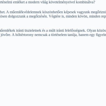
örténelmi emléket a modern világ követelményeivel kombinálva?
et. A műemlékvédelemnek köszönhetően képesek vagyunk megőrizni ezt a 
özösen dolgozzunk a megőrzésén. Végtére is, minden kövön, minden reped
műemlékek iránti tiszteletnek és a múlt iránti felelősségnek. Olyan kö
k a jövőre. A hóhértorony nemcsak a történelem tanúja, hanem egy figy