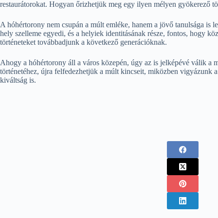
restaurátorokat. Hogyan őrizhetjük meg egy ilyen mélyen gyökerező t
A hóhértorony nem csupán a múlt emléke, hanem a jövő tanulsága is leh
hely szelleme egyedi, és a helyiek identitásának része, fontos, hogy k
történeteket továbbadjunk a következő generációknak.
Ahogy a hóhértorony áll a város közepén, úgy az is jelképévé válik a 
történetéhez, újra felfedezhetjük a múlt kincseit, miközben vigyázun
kiváltság is.