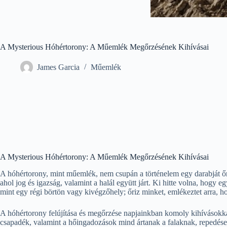
A Mysterious Hóhértorony: A Műemlék Megőrzésének Kihívásai
James Garcia
Műemlék
A Mysterious Hóhértorony: A Műemlék Megőrzésének Kihívásai
A hóhértorony, mint műemlék, nem csupán a történelem egy darabját őrzi,
ahol jog és igazság, valamint a halál együtt járt. Ki hitte volna, hogy 
mint egy régi börtön vagy kivégzőhely; őriz minket, emlékeztet arra, h
A hóhértorony felújítása és megőrzése napjainkban komoly kihívásokkal 
csapadék, valamint a hőingadozások mind ártanak a falaknak, repedéseke