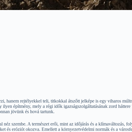
 hanem rejtélyekkel teli, titkokkal átszőtt jelképe is egy viharos múltn
egy ilyen építmény, mely a régi idők igazságszolgáltatásának zord háttere
onnan jövünk és hová tartunk.
néz szembe. A természet erői, mint az időjárás és a klímaváltozás, fol
t és eróziót okozva. Emellett a környezetvédelmi normák és a városfejle