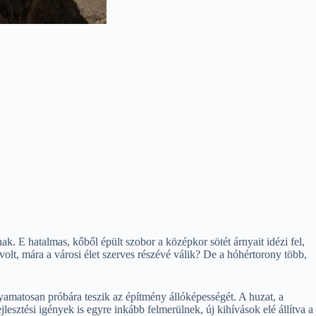
ak. E hatalmas, kőből épült szobor a középkor sötét árnyait idézi fel,
 volt, mára a városi élet szerves részévé válik? De a hóhértorony több,
yamatosan próbára teszik az építmény állóképességét. A huzat, a
sztési igények is egyre inkább felmerülnek, új kihívások elé állítva a