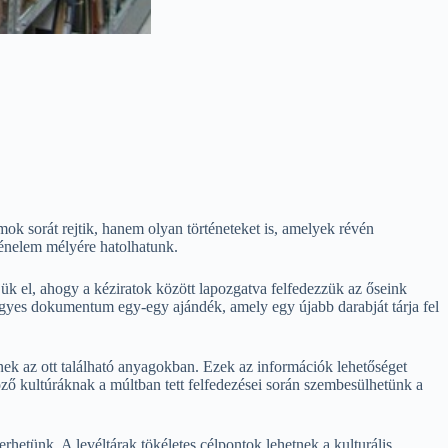
ok sorát rejtik, hanem olyan történeteket is, amelyek révén
rténelem mélyére hatolhatunk.
ük el, ahogy a kéziratok között lapozgatva felfedezzük az őseink
 egyes dokumentum egy-egy ajándék, amely egy újabb darabját tárja fel
nek az ott található anyagokban. Ezek az információk lehetőséget
ző kultúráknak a múltban tett felfedezései során szembesülhetünk a
hetünk. A levéltárak tökéletes célpontok lehetnek a kulturális