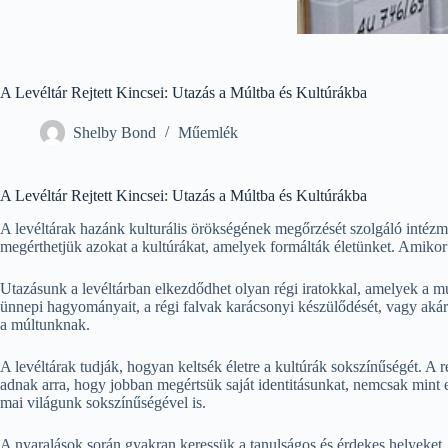
A Levéltár Rejtett Kincsei: Utazás a Múltba és Kultúrákba
Shelby Bond
Műemlék
A Levéltár Rejtett Kincsei: Utazás a Múltba és Kultúrákba
A levéltárak hazánk kulturális örökségének megőrzését szolgáló intézm
megérthetjük azokat a kultúrákat, amelyek formálták életünket. Amikor 
Utazásunk a levéltárban elkezdődhet olyan régi iratokkal, amelyek a mú
ünnepi hagyományait, a régi falvak karácsonyi készülődését, vagy akár
a múltunknak.
A levéltárak tudják, hogyan keltsék életre a kultúrák sokszínűségét. A
adnak arra, hogy jobban megértsük saját identitásunkat, nemcsak mint 
mai világunk sokszínűségével is.
A nyaralások során gyakran keressük a tanulságos és érdekes helyeket, 