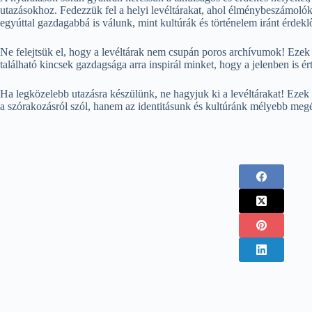
utazásokhoz. Fedezzük fel a helyi levéltárakat, ahol élménybeszámoló
egyúttal gazdagabbá is válunk, mint kultúrák és történelem iránt érdek
Ne felejtsük el, hogy a levéltárak nem csupán poros archívumok! Ezek 
található kincsek gazdagsága arra inspirál minket, hogy a jelenben is é
Ha legközelebb utazásra készülünk, ne hagyjuk ki a levéltárakat! Ezek n
a szórakozásról szól, hanem az identitásunk és kultúránk mélyebb megér