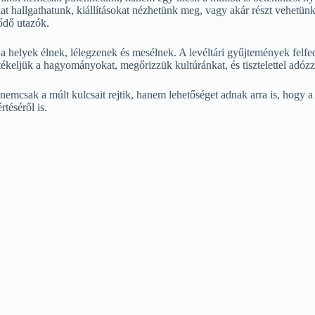
kat hallgathatunk, kiállításokat nézhetünk meg, vagy akár részt vehet
lődő utazók.
a helyek élnek, lélegzenek és mesélnek. A levéltári gyűjtemények felfe
rtékeljük a hagyományokat, megőrizzük kultúránkat, és tisztelettel adóz
emcsak a múlt kulcsait rejtik, hanem lehetőséget adnak arra is, hogy a 
téséről is.