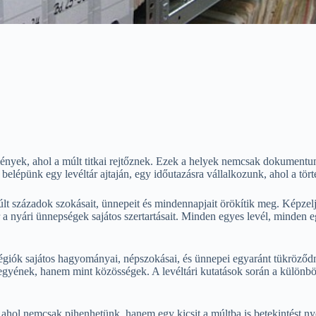
ények, ahol a múlt titkai rejtőznek. Ezek a helyek nemcsak dokumentum
belépünk egy levéltár ajtaján, egy időutazásra vállalkozunk, ahol a tö
lt századok szokásait, ünnepeit és mindennapjait örökítik meg. Képzelj
 a nyári ünnepségek sajátos szertartásait. Minden egyes levél, minden
 régiók sajátos hagyományai, népszokásai, és ünnepei egyaránt tükröződ
egyének, hanem mint közösségek. A levéltári kutatások során a különbö
ahol nemcsak pihenhetünk, hanem egy kicsit a múltba is betekintést nyer