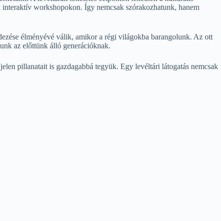
ünk interaktív workshopokon. Így nemcsak szórakozhatunk, hanem
dezése élményévé válik, amikor a régi világokba barangolunk. Az ott
zunk az előttünk álló generációknak.
jelen pillanatait is gazdagabbá tegyük. Egy levéltári látogatás nemcsak