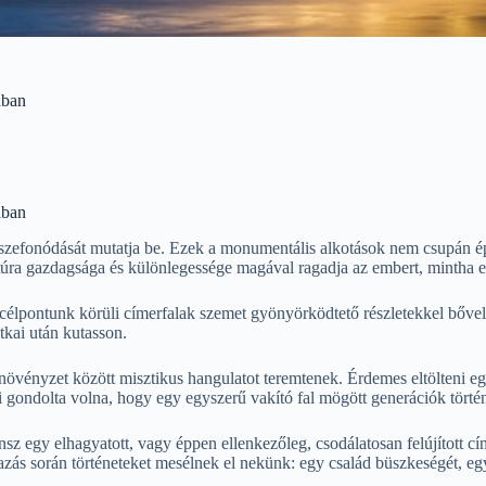
ában
ában
sszefonódását mutatja be. Ezek a monumentális alkotások nem csupán épí
ltúra gazdagsága és különlegessége magával ragadja az embert, mintha e
célpontunk körüli címerfalak szemet gyönyörködtető részletekkel bővel
tkai után kutasson.
 növényzet között misztikus hangulatot teremtenek. Érdemes eltölteni egy
 Ki gondolta volna, hogy egy egyszerű vakító fal mögött generációk tört
z egy elhagyatott, vagy éppen ellenkezőleg, csodálatosan felújított cím
utazás során történeteket mesélnek el nekünk: egy család büszkeségét, e