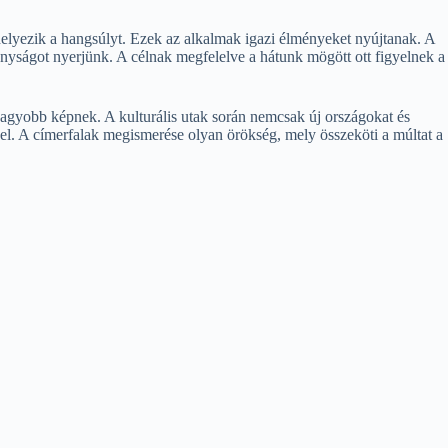
 helyezik a hangsúlyt. Ezek az alkalmak igazi élményeket nyújtanak. A
nyságot nyerjünk. A célnak megfelelve a hátunk mögött ott figyelnek a
gyobb képnek. A kulturális utak során nemcsak új országokat és
el. A címerfalak megismerése olyan örökség, mely összeköti a múltat a