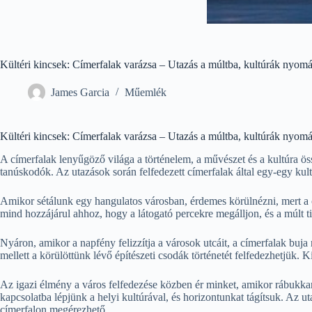
Kültéri kincsek: Címerfalak varázsa – Utazás a múltba, kultúrák nyom
James Garcia
Műemlék
Kültéri kincsek: Címerfalak varázsa – Utazás a múltba, kultúrák nyom
A címerfalak lenyűgöző világa a történelem, a művészet és a kultúra ö
tanúskodók. Az utazások során felfedezett címerfalak által egy-egy ku
Amikor sétálunk egy hangulatos városban, érdemes körülnézni, mert a 
mind hozzájárul ahhoz, hogy a látogató percekre megálljon, és a múlt ti
Nyáron, amikor a napfény felizzítja a városok utcáit, a címerfalak buja
mellett a körülöttünk lévő építészeti csodák történetét felfedezhetjük.
Az igazi élmény a város felfedezése közben ér minket, amikor rábukkans
kapcsolatba lépjünk a helyi kultúrával, és horizontunkat tágítsuk. Az 
címerfalon megérezhető.