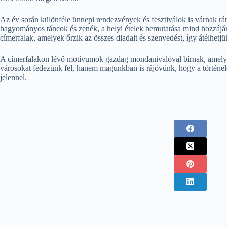
Az év során különféle ünnepi rendezvények és fesztiválok is várnak ránk
hagyományos táncok és zenék, a helyi ételek bemutatása mind hozzájár
címerfalak, amelyek őrzik az összes diadalt és szenvedést, így átélhetjü
A címerfalakon lévő motívumok gazdag mondanivalóval bírnak, amelye
városokat fedezünk fel, hanem magunkban is rájövünk, hogy a történele
jelennel.