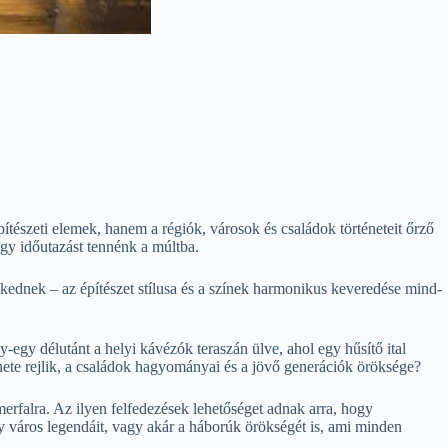
tészeti elemek, hanem a régiók, városok és családok történeteit őrző
gy időutazást tennénk a múltba.
kednek – az építészet stílusa és a színek harmonikus keveredése mind-
-egy délutánt a helyi kávézók teraszán ülve, ahol egy hűsítő ital
énete rejlik, a családok hagyományai és a jövő generációk öröksége?
erfalra. Az ilyen felfedezések lehetőséget adnak arra, hogy
gy város legendáit, vagy akár a háborúk örökségét is, ami minden