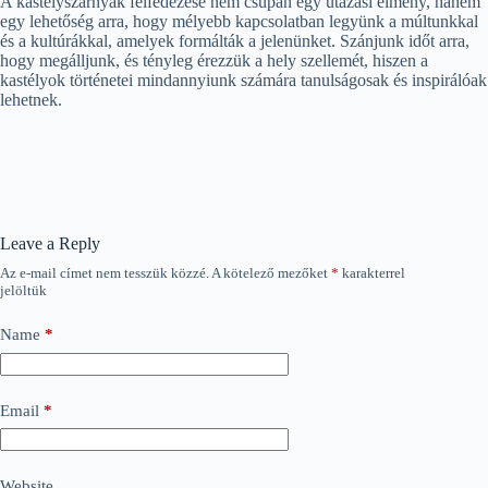
A kastélyszárnyak felfedezése nem csupán egy utazási élmény, hanem
egy lehetőség arra, hogy mélyebb kapcsolatban legyünk a múltunkkal
és a kultúrákkal, amelyek formálták a jelenünket. Szánjunk időt arra,
hogy megálljunk, és tényleg érezzük a hely szellemét, hiszen a
kastélyok történetei mindannyiunk számára tanulságosak és inspirálóak
lehetnek.
Leave a Reply
Az e-mail címet nem tesszük közzé.
A kötelező mezőket
*
karakterrel
jelöltük
Name
*
Email
*
Website