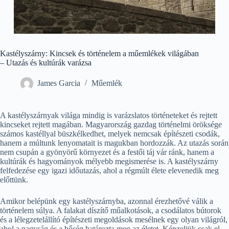
Kastélyszárny: Kincsek és történelem a műemlékek világában
– Utazás és kultúrák varázsa
James Garcia
Műemlék
A kastélyszárnyak világa mindig is varázslatos történeteket és rejtett
kincseket rejtett magában. Magyarország gazdag történelmi öröksége
számos kastéllyal büszkélkedhet, melyek nemcsak építészeti csodák,
hanem a múltunk lenyomatait is magukban hordozzák. Az utazás során
nem csupán a gyönyörű környezet és a festői táj vár ránk, hanem a
kultúrák és hagyományok mélyebb megismerése is. A kastélyszárny
felfedezése egy igazi időutazás, ahol a régmúlt élete elevenedik meg
előttünk.
Amikor belépünk egy kastélyszárnyba, azonnal érezhetővé válik a
történelem súlya. A falakat díszítő műalkotások, a csodálatos bútorok
és a lélegzetelállító építészeti megoldások mesélnek egy olyan világról,
ahol a nagyság és a bőség határozta meg az életet. Képzeljük csak el,