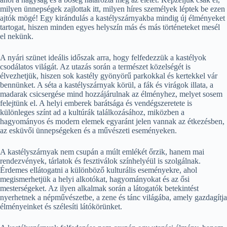
milyen ünnepségek zajlottak itt, milyen híres személyek léptek be ezen
ajtók mögé! Egy kirándulás a kastélyszárnyakba mindig új élményeket
tartogat, hiszen minden egyes helyszín más és más történeteket mesél
el nekünk.
A nyári szünet ideális időszak arra, hogy felfedezzük a kastélyok
csodálatos világát. Az utazás során a természet közelségét is
élvezhetjük, hiszen sok kastély gyönyörű parkokkal és kertekkel vár
bennünket. A séta a kastélyszárnyak körül, a fák és virágok illata, a
madarak csicsergése mind hozzájárulnak az élményhez, melyet sosem
felejtünk el. A helyi emberek barátsága és vendégszeretete is
különleges színt ad a kultúrák találkozásához, miközben a
hagyományos és modern elemek egyaránt jelen vannak az étkezésben,
az esküvői ünnepségeken és a művészeti eseményeken.
A kastélyszárnyak nem csupán a múlt emlékét őrzik, hanem mai
rendezvények, tárlatok és fesztiválok színhelyéül is szolgálnak.
Érdemes ellátogatni a különböző kulturális eseményekre, ahol
megismerhetjük a helyi alkotókat, hagyományokat és az ősi
mesterségeket. Az ilyen alkalmak során a látogatók betekintést
nyerhetnek a népművészetbe, a zene és tánc világába, amely gazdagítja
élményeinket és szélesíti látókörünket.