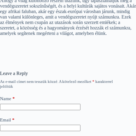
Ahogy a világ különböző részein utazunk, úgy tapasztalhatjuk meg a
vendégszeretet sokszínűségét, és a helyi kultúrák sajátos vonásait. Akár
egy afrikai faluban, akár egy észak-európai városban járunk, mindig
van valami különleges, amit a vendégszeretet nyújt számunkra. Ezek
az élmények nem csupán az utazások során szerzett emlékek; a
szeretet, a közösség és a hagyományok érzését hozzák el számunkra,
amelyek segítenek megérteni a világot, amelyben élünk.
Leave a Reply
Az e-mail címet nem tesszük közzé.
A kötelező mezőket
*
karakterrel
jelöltük
Name
*
Email
*