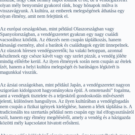
olyan mély benyomást gyakorol ránk, hogy hónapok múlva is
visszavágyunk. A kultúra, az emberek melegségének áthatása egy
olyan élmény, amit nem felejtünk el.
Az európai országokban, mint például Olaszországban vagy
Spanyolországban, a vendégszeretet gyakran egy nagy családi
vacsorához kötődik. Az étkezés nem csupán táplálkozás, hanem
társasági esemény, ahol a barátok és családtagok együtt ünnepelnek.
Az olaszok híresen vendégszeretők; ha valaki betoppan, azonnal
készítenek egy csésze kávét vagy egy szelet pizzát, a vendég jóléte
mindig előtérbe kerül. Az ilyen élmények során nem csupán az ételek
ízét, hanem a helyi kultúra melegségét és barátságos légkörét is
magunkkal visszük.
Az ázsiai országokban, mint például Japán, a vendégszeretet nagyon
szigorúan kidolgozott hagyományokra épül. A omotenashi” fogalma,
ami a vendégek tisztelete és a teljeskörű gondoskodás művészetét
jelenti, különösen hangsúlyos. Az ilyen kultúrában a vendégfogadás
nem csupán a fizikai igények kielégítése, hanem a lélek táplálása is. A
tradicionális tea szertartás például nem csupán egy ital elfogyasztásáról
szól, hanem egy élmény megéléséről, amely a vendég és a házigazda
közötti mély kapcsolatot hivatott erősíteni.