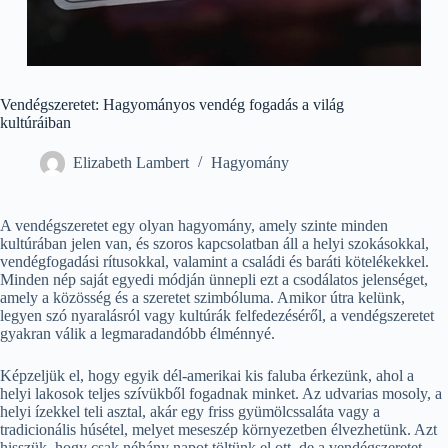
Vendégszeretet: Hagyományos vendég fogadás a világ
kultúráiban
Elizabeth Lambert
Hagyomány
A vendégszeretet egy olyan hagyomány, amely szinte minden
kultúrában jelen van, és szoros kapcsolatban áll a helyi szokásokkal,
vendégfogadási rítusokkal, valamint a családi és baráti kötelékekkel.
Minden nép saját egyedi módján ünnepli ezt a csodálatos jelenséget,
amely a közösség és a szeretet szimbóluma. Amikor útra kelünk,
legyen szó nyaralásról vagy kultúrák felfedezéséről, a vendégszeretet
gyakran válik a legmaradandóbb élménnyé.
Képzeljük el, hogy egyik dél-amerikai kis faluba érkezünk, ahol a
helyi lakosok teljes szívükből fogadnak minket. Az udvarias mosoly, a
helyi ízekkel teli asztal, akár egy friss gyümölcssaláta vagy a
tradicionális húsétel, melyet meseszép környezetben élvezhetünk. Azt
hisszük, hogy csak néhány napot töltünk el ott, de a vendégszeretet