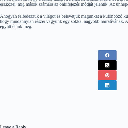
eszközei, míg mások számára az önkifejezés módját jelentik. Az ünne
Ahogyan felfedezzük a világot és belevetjük magunkat a különböző kultú
hogy mindannyian részei vagyunk egy sokkal nagyobb narratívának. Az 
együtt élünk meg.
Leave a Reply