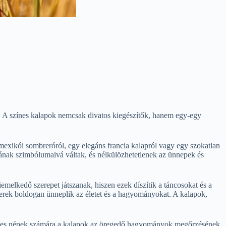
g. A színes kalapok nemcsak divatos kiegészítők, hanem egy-egy
mexikói sombreróról, egy elegáns francia kalapról vagy egy szokatlan
ásának szimbólumaivá váltak, és nélkülözhetetlenek az ünnepek és
emelkedő szerepet játszanak, hiszen ezek díszítik a táncosokat és a
berek boldogan ünneplik az életet és a hagyományokat. A kalapok,
k. Egyes népek számára a kalapok az öregedő hagyományok megőrzésének