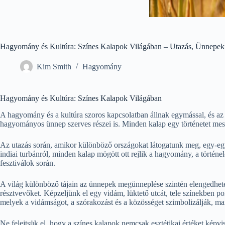
Hagyomány és Kultúra: Színes Kalapok Világában – Utazás, Ünnepek
Kim Smith
Hagyomány
Hagyomány és Kultúra: Színes Kalapok Világában
A hagyomány és a kultúra szoros kapcsolatban állnak egymással, és az
hagyományos ünnep szerves részei is. Minden kalap egy történetet mesél
Az utazás során, amikor különböző országokat látogatunk meg, egy-egy 
indiai turbánról, minden kalap mögött ott rejlik a hagyomány, a történ
fesztiválok során.
A világ különböző tájain az ünnepek megünneplése szintén elengedhetetl
résztvevőket. Képzeljünk el egy vidám, lüktető utcát, tele színekben
melyek a vidámságot, a szórakozást és a közösséget szimbolizálják, 
Ne felejtsük el, hogy a színes kalapok nemcsak esztétikai értéket kép