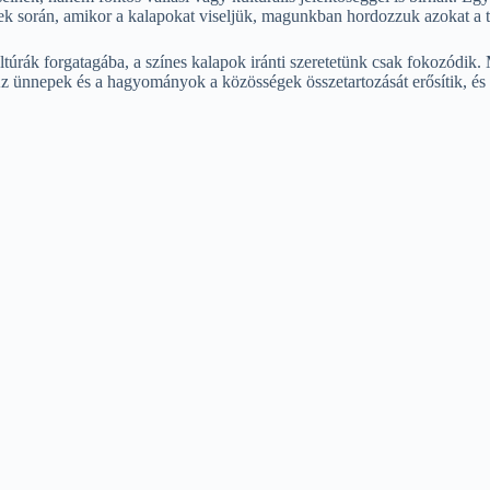
pek során, amikor a kalapokat viseljük, magunkban hordozzuk azokat a
rák forgatagába, a színes kalapok iránti szeretetünk csak fokozódik. M
ünnepek és a hagyományok a közösségek összetartozását erősítik, és a 