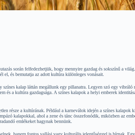
 utazás során felfedezhetjük, hogy mennyire gazdag és sokszínű a vilá
 el, és bemutatja az adott kultúra különleges vonásait.
színes kalap láttán megállunk egy pillanatra. Legyen szó egy vibráló 
elem és a kultúra gazdagsága. A színes kalapok a helyi emberek identit
en része a kultúrának. Például a karneválok idején a színes kalapok ki
 pompázó kalapokkal, ahol a zene és tánc összefonódik, miközben az em
maradandó emlékeket hagynak bennünk.
viselnek, hanem fontos vallási vagy kulturális jelentőséggel is bírna