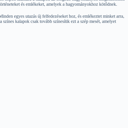
 történeteket és emlékeket, amelyek a hagyományokhoz kötődnek.
inden egyes utazás új felfedezéseket hoz, és emlékeztet minket arra,
színes kalapok csak tovább színesítik ezt a szép mesét, amelyet