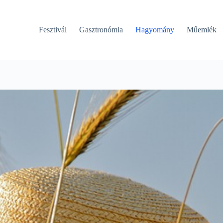
Fesztivál
Gasztronómia
Hagyomány
Műemlék