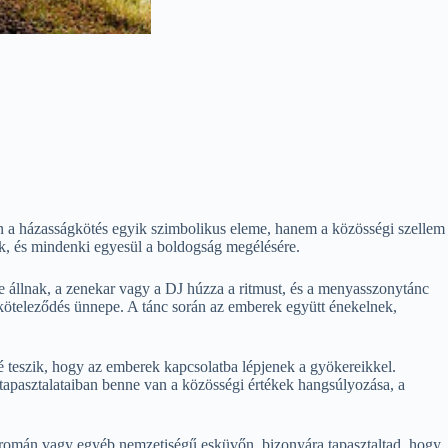
a házasságkötés egyik szimbolikus eleme, hanem a közösségi szellem
lik, és mindenki egyesül a boldogság megélésére.
e állnak, a zenekar vagy a DJ húzza a ritmust, és a menyasszonytánc
elköteleződés ünnepe. A tánc során az emberek együtt énekelnek,
teszik, hogy az emberek kapcsolatba lépjenek a gyökereikkel.
 tapasztalataiban benne van a közösségi értékek hangsúlyozása, a
, román vagy egyéb nemzetiségű esküvőn, bizonyára tapasztaltad, hogy