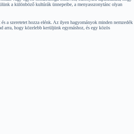
kerülünk a különböző kultúrák ünnepeibe, a menyasszonytánc olyan
t és a szeretetet hozza elénk. Az ilyen hagyományok minden nemzedék
t ad arra, hogy közelebb kerüljünk egymáshoz, és egy közös