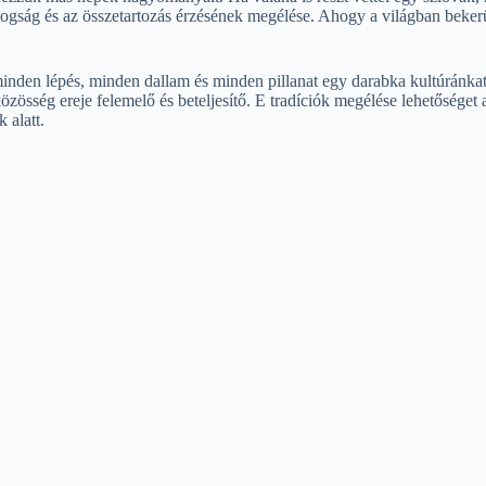
boldogság és az összetartozás érzésének megélése. Ahogy a világban be
nden lépés, minden dallam és minden pillanat egy darabka kultúránka
közösség ereje felemelő és beteljesítő. E tradíciók megélése lehetősége
 alatt.