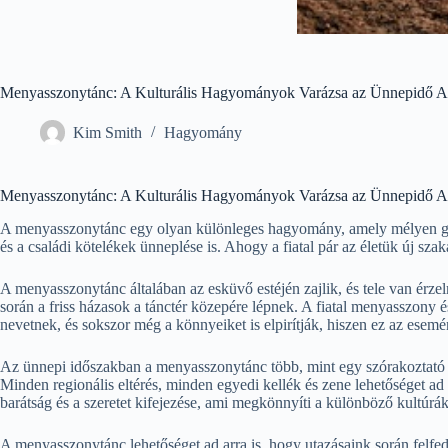
Menyasszonytánc: A Kulturális Hagyományok Varázsa az Ünnepidő Al
Kim Smith
Hagyomány
Menyasszonytánc: A Kulturális Hagyományok Varázsa az Ünnepidő Al
A menyasszonytánc egy olyan különleges hagyomány, amely mélyen gy
és a családi kötelékek ünneplése is. Ahogy a fiatal pár az életük új s
A menyasszonytánc általában az esküvő estéjén zajlik, és tele van érz
során a friss házasok a tánctér közepére lépnek. A fiatal menyasszony 
nevetnek, és sokszor még a könnyeiket is elpirítják, hiszen ez az ese
Az ünnepi időszakban a menyasszonytánc több, mint egy szórakoztató 
Minden regionális eltérés, minden egyedi kellék és zene lehetőséget ad
barátság és a szeretet kifejezése, ami megkönnyíti a különböző kultúrák 
A menyasszonytánc lehetőséget ad arra is, hogy utazásaink során felf