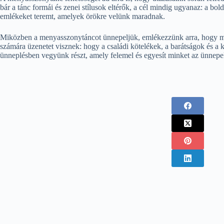
bár a tánc formái és zenei stílusok eltérők, a cél mindig ugyanaz: a 
emlékeket teremt, amelyek örökre velünk maradnak.
Miközben a menyasszonytáncot ünnepeljük, emlékezzünk arra, hogy mi
számára üzenetet visznek: hogy a családi kötelékek, a barátságok és a 
ünneplésben vegyünk részt, amely felemel és egyesít minket az ünnepek