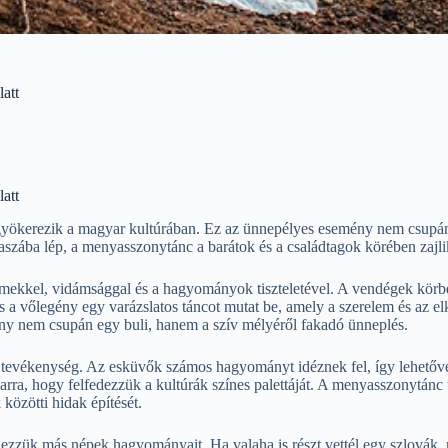
att
att
ökerezik a magyar kultúrában. Ez az ünnepélyes esemény nem csupán 
zakaszába lép, a menyasszonytánc a barátok és a családtagok körében zaj
elmekkel, vidámsággal és a hagyományok tiszteletével. A vendégek körb
és a vőlegény egy varázslatos táncot mutat be, amely a szerelem és az 
mény nem csupán egy buli, hanem a szív mélyéről fakadó ünneplés.
tevékenység. Az esküvők számos hagyományt idéznek fel, így lehetővé 
 arra, hogy felfedezzük a kultúrák színes palettáját. A menyasszonytánc
közötti hidak építését.
edezzük más népek hagyományait. Ha valaha is részt vettél egy szlovák