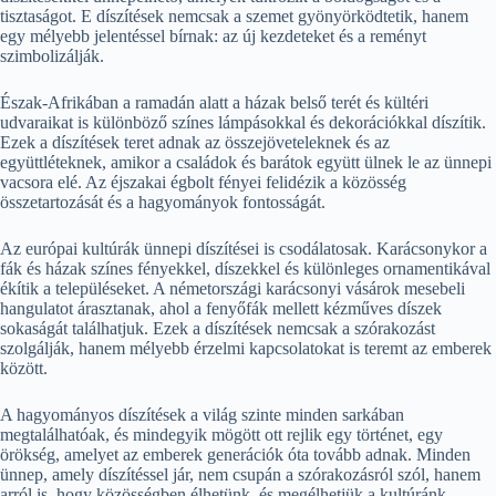
tisztaságot. E díszítések nemcsak a szemet gyönyörködtetik, hanem
egy mélyebb jelentéssel bírnak: az új kezdeteket és a reményt
szimbolizálják.
Észak-Afrikában a ramadán alatt a házak belső terét és kültéri
udvaraikat is különböző színes lámpásokkal és dekorációkkal díszítik.
Ezek a díszítések teret adnak az összejöveteleknek és az
együttléteknek, amikor a családok és barátok együtt ülnek le az ünnepi
vacsora elé. Az éjszakai égbolt fényei felidézik a közösség
összetartozását és a hagyományok fontosságát.
Az európai kultúrák ünnepi díszítései is csodálatosak. Karácsonykor a
fák és házak színes fényekkel, díszekkel és különleges ornamentikával
ékítik a településeket. A németországi karácsonyi vásárok mesebeli
hangulatot árasztanak, ahol a fenyőfák mellett kézműves díszek
sokaságát találhatjuk. Ezek a díszítések nemcsak a szórakozást
szolgálják, hanem mélyebb érzelmi kapcsolatokat is teremt az emberek
között.
A hagyományos díszítések a világ szinte minden sarkában
megtalálhatóak, és mindegyik mögött ott rejlik egy történet, egy
örökség, amelyet az emberek generációk óta tovább adnak. Minden
ünnep, amely díszítéssel jár, nem csupán a szórakozásról szól, hanem
arról is, hogy közösségben élhetünk, és megélhetjük a kultúránk