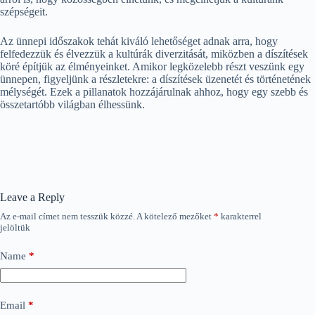
szépségeit.
Az ünnepi időszakok tehát kiváló lehetőséget adnak arra, hogy
felfedezzük és élvezzük a kultúrák diverzitását, miközben a díszítések
köré építjük az élményeinket. Amikor legközelebb részt veszünk egy
ünnepen, figyeljünk a részletekre: a díszítések üzenetét és történetének
mélységét. Ezek a pillanatok hozzájárulnak ahhoz, hogy egy szebb és
összetartóbb világban élhessünk.
Leave a Reply
Az e-mail címet nem tesszük közzé.
A kötelező mezőket
*
karakterrel
jelöltük
Name
*
Email
*