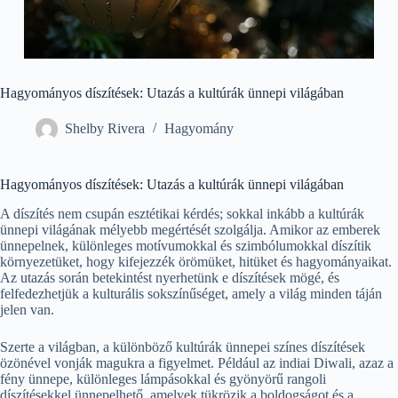
Hagyományos díszítések: Utazás a kultúrák ünnepi világában
Shelby Rivera
Hagyomány
Hagyományos díszítések: Utazás a kultúrák ünnepi világában
A díszítés nem csupán esztétikai kérdés; sokkal inkább a kultúrák
ünnepi világának mélyebb megértését szolgálja. Amikor az emberek
ünnepelnek, különleges motívumokkal és szimbólumokkal díszítik
környezetüket, hogy kifejezzék örömüket, hitüket és hagyományaikat.
Az utazás során betekintést nyerhetünk e díszítések mögé, és
felfedezhetjük a kulturális sokszínűséget, amely a világ minden táján
jelen van.
Szerte a világban, a különböző kultúrák ünnepei színes díszítések
özönével vonják magukra a figyelmet. Például az indiai Diwali, azaz a
fény ünnepe, különleges lámpásokkal és gyönyörű rangoli
díszítésekkel ünnepelhető, amelyek tükrözik a boldogságot és a